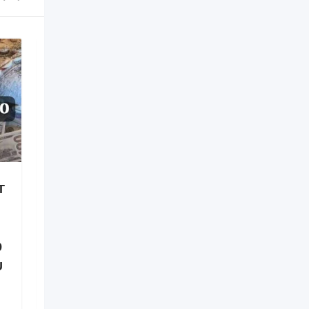
T
Retour affectif en 48h –
Récupérer son Ex en
France +229 01 60 49 20
9
00 Spécialiste Retour
U
d’affection
Nouveau
il y a 21 heures