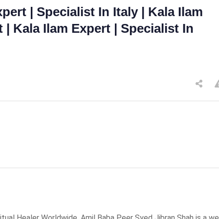
rt | Specialist In Italy | Kala Ilam
 | Kala Ilam Expert | Specialist In
tual Healer Worldwide. Amil Baba Peer Syed Jibran Shah is a wel