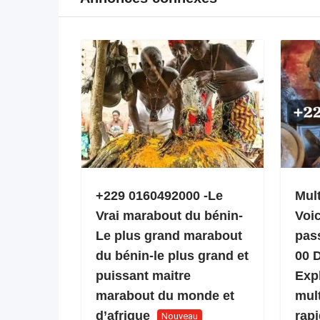
+229 0160492000 -Le
Mult
Vrai marabout du bénin-
Voi
Le plus grand marabout
pas
du bénin-le plus grand et
00 
puissant maitre
Expl
marabout du monde et
mult
d’afrique
rap
Nouveau