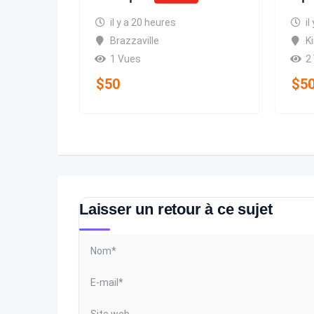
il y a 20 heures
il
Brazzaville
K
1 Vues
2
$
50
$
5
Laisser un retour à ce sujet