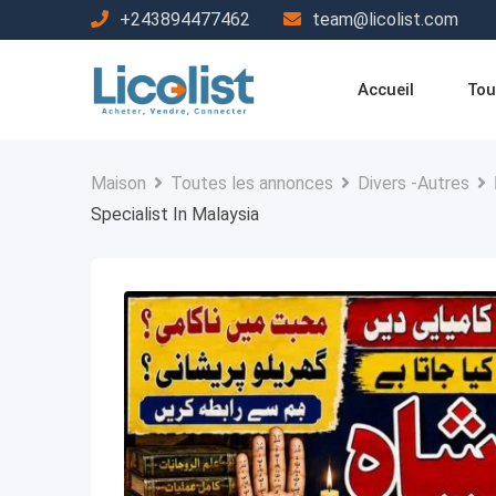
Passer
+243894477462
team@licolist.com
au
contenu
Accueil
Tou
Maison
Toutes les annonces
Divers -Autres
Specialist In Malaysia