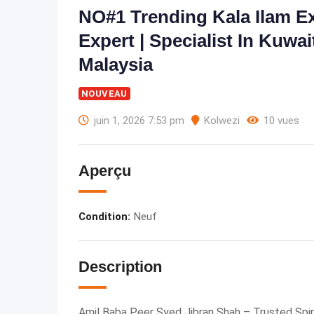
NO#1 Trending Kala Ilam Expe
Expert | Specialist In Kuwait
Malaysia
NOUVEAU
juin 1, 2026 7:53 pm
Kolwezi
10 vues
Aperçu
Condition
:
Neuf
Description
Amil Baba Peer Syed Jibran Shah – Trusted Spiri