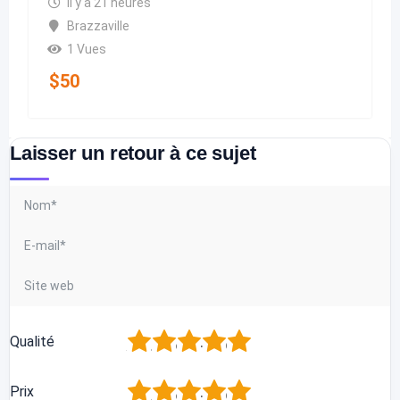
il y a 21 heures
Brazzaville
1 Vues
$
50
Laisser un retour à ce sujet
1
2
3
4
5
Qualité
1
2
3
4
5
Prix