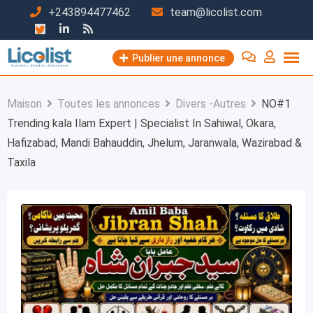
Passer
+243894477462
team@licolist.com
au
contenu
Publier une annonce
Maison
Toutes les annonces
Divers -Autres
NO#1
Trending kala Ilam Expert | Specialist In Sahiwal, Okara,
Hafizabad, Mandi Bahauddin, Jhelum, Jaranwala, Wazirabad &
Taxila