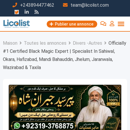
Passer
+243894477462
team@licolist.com
au
contenu
Publier une annonce
Maison
Toutes les annonces
Divers -Autres
Officially
#1 Certified Black Magic Expert | Specialist In Sahiwal,
Okara, Hafizabad, Mandi Bahauddin, Jhelum, Jaranwala,
Wazirabad & Taxila