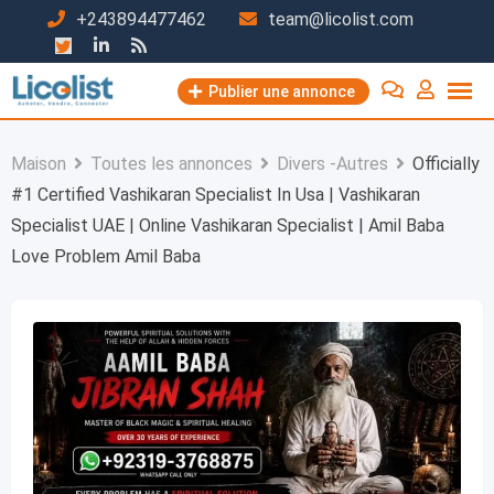
Passer
+243894477462
team@licolist.com
au
contenu
Publier une annonce
Maison
Toutes les annonces
Divers -Autres
Officially
#1 Certified Vashikaran Specialist In Usa | Vashikaran
Specialist UAE | Online Vashikaran Specialist | Amil Baba
Love Problem Amil Baba