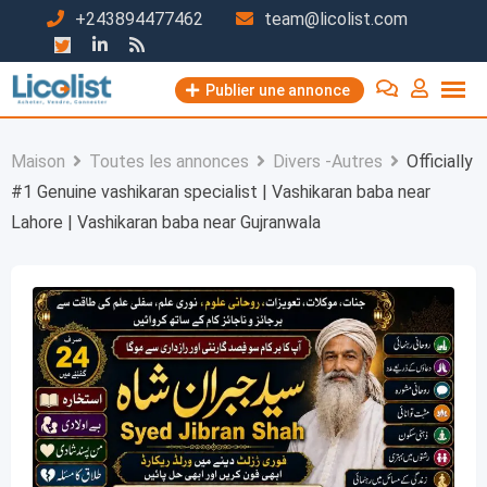
Passer
+243894477462
team@licolist.com
au
contenu
Publier une annonce
Maison
Toutes les annonces
Divers -Autres
Officially
#1 Genuine vashikaran specialist | Vashikaran baba near
Lahore | Vashikaran baba near Gujranwala