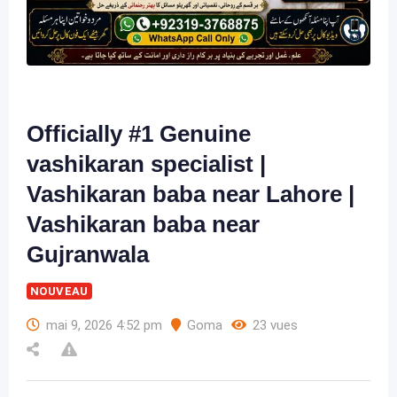
Officially #1 Genuine
vashikaran specialist |
Vashikaran baba near Lahore |
Vashikaran baba near
Gujranwala
NOUVEAU
mai 9, 2026 4:52 pm
Goma
23 vues