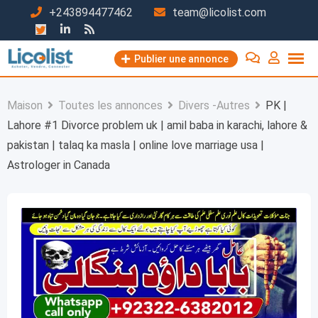
Passer
+243894477462
team@licolist.com
au
contenu
Publier une annonce
Maison
Toutes les annonces
Divers -Autres
PK |
Lahore #1 Divorce problem uk | amil baba in karachi, lahore &
pakistan | talaq ka masla | online love marriage usa |
Astrologer in Canada