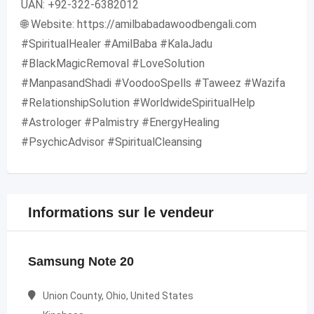
UAN: +92-322-6382012
🌐 Website: https://amilbabadawoodbengali.com
#SpiritualHealer #AmilBaba #KalaJadu
#BlackMagicRemoval #LoveSolution
#ManpasandShadi #VoodooSpells #Taweez #Wazifa
#RelationshipSolution #WorldwideSpiritualHelp
#Astrologer #Palmistry #EnergyHealing
#PsychicAdvisor #SpiritualCleansing
Informations sur le vendeur
Samsung Note 20
Union County, Ohio, United States