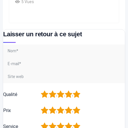
5 Vues
Laisser un retour à ce sujet
1
2
3
4
5
Qualité
1
2
3
4
5
Prix
1
2
3
4
5
Service