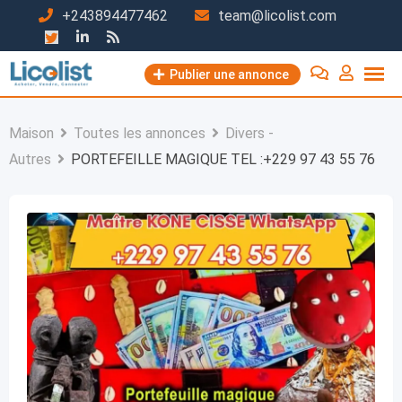
Passer
+243894477462
team@licolist.com
au
contenu
Publier une annonce
Maison
Toutes les annonces
Divers -
Autres
PORTEFEILLE MAGIQUE TEL :+229 97 43 55 76