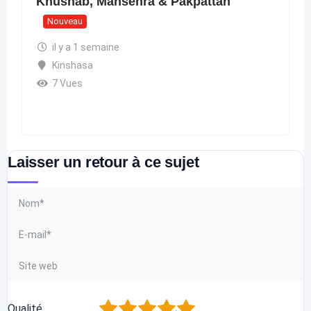
Khushab, Mansehra & Pakpattan
Nouveau
il y a 1 semaine
Kinshasa
7 Vues
Laisser un retour à ce sujet
1
2
3
4
5
Qualité