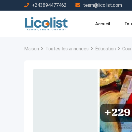
Passer
+243894477462
team@licolist.com
au
contenu
Accueil
Tou
Maison
Toutes les annonces
Éducation
Cour