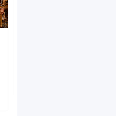
Retour affectif rapide
+229 01 56 42 27 95
Nouveau
il y a 2 mois
Lubumbashi
17 Vues
$
200,000