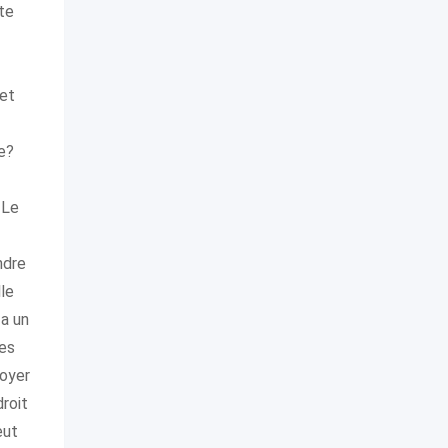
te
 et
e?
 Le
ndre
le
 a un
les
voyer
roit
eut