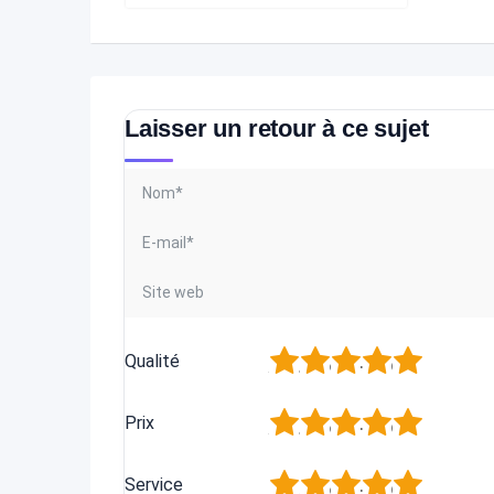
Laisser un retour à ce sujet
1
2
3
4
5
Qualité
1
2
3
4
5
Prix
1
2
3
4
5
Service