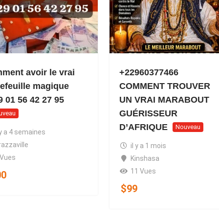
ment avoir le vrai
+22960377466
tefeuille magique
COMMENT TROUVER
9 01 56 42 27 95
UN VRAI MARABOUT
GUÉRISSEUR
uveau
D’AFRIQUE
Nouveau
 y a 4 semaines
razzaville
il y a 1 mois
 Vues
Kinshasa
11 Vues
00
$
99