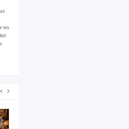
let
r les
iat.
u