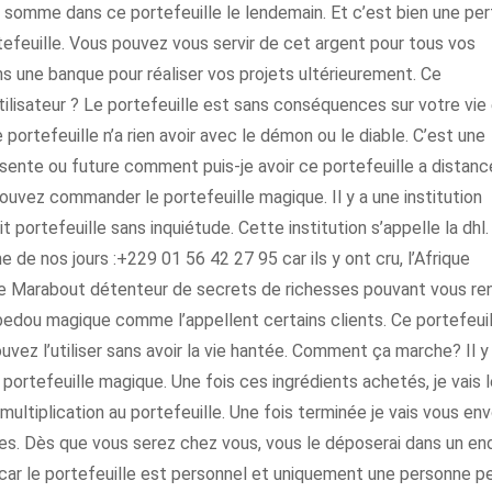
e somme dans ce portefeuille le lendemain. Et c’est bien une per
tefeuille. Vous pouvez vous servir de cet argent pour tous vos
 une banque pour réaliser vos projets ultérieurement. Ce
tilisateur ? Le portefeuille est sans conséquences sur votre vie
portefeuille n’a rien avoir avec le démon ou le diable. C’est une
ésente ou future comment puis-je avoir ce portefeuille a distanc
uvez commander le portefeuille magique. Il y a une institution
t portefeuille sans inquiétude. Cette institution s’appelle la dhl.
 de nos jours :+229 01 56 42 27 95 car ils y ont cru, l’Afrique
aître Marabout détenteur de secrets de richesses pouvant vous re
 bedou magique comme l’appellent certains clients. Ce portefeuil
z l’utiliser sans avoir la vie hantée. Comment ça marche? Il y
 portefeuille magique. Une fois ces ingrédients achetés, je vais 
a multiplication au portefeuille. Une fois terminée je vais vous en
res. Dès que vous serez chez vous, vous le déposerai dans un end
 car le portefeuille est personnel et uniquement une personne p