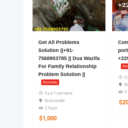
Get All Problems
Com
Solution ||+91-
por
7568903785 || Dua Wazifa
+22
For Family Relationship
No
Problem Solution ||
il
Nouveau
B
9
il y a 1 semaine
Brazzaville
$
2
2 Vues
$
1,000