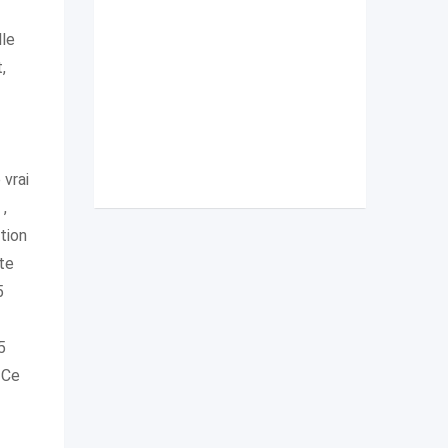
lle
,
 vrai
,
tion
te
5
5
. Ce