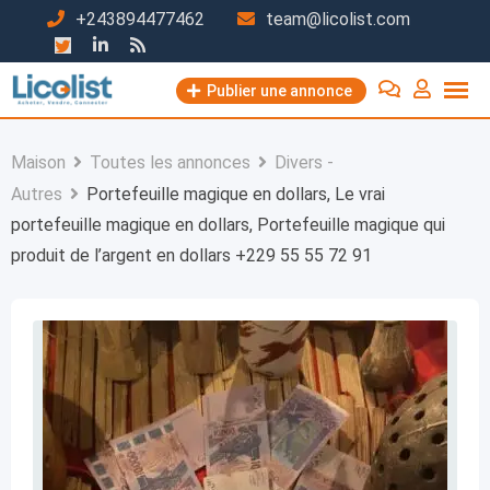
Passer
+243894477462
team@licolist.com
au
contenu
Publier une annonce
Maison
Toutes les annonces
Divers -
Autres
Portefeuille magique en dollars, Le vrai
portefeuille magique en dollars, Portefeuille magique qui
produit de l’argent en dollars +229 55 55 72 91