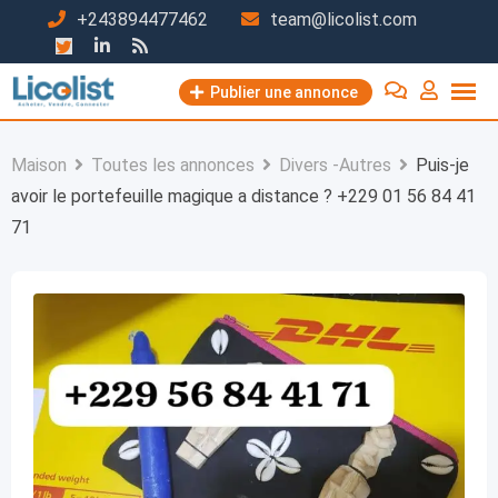
Passer
+243894477462
team@licolist.com
au
contenu
Publier une annonce
Maison
Toutes les annonces
Divers -Autres
Puis-je
avoir le portefeuille magique a distance ? +229 01 56 84 41
71