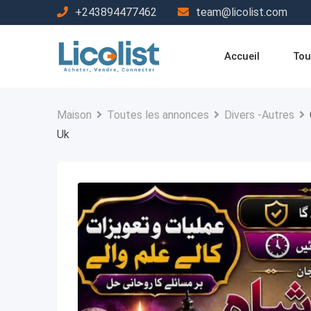
Passer
+243894477462
team@licolist.com
au
contenu
Accueil
Tou
Maison
Toutes les annonces
Divers -Autres
Uk