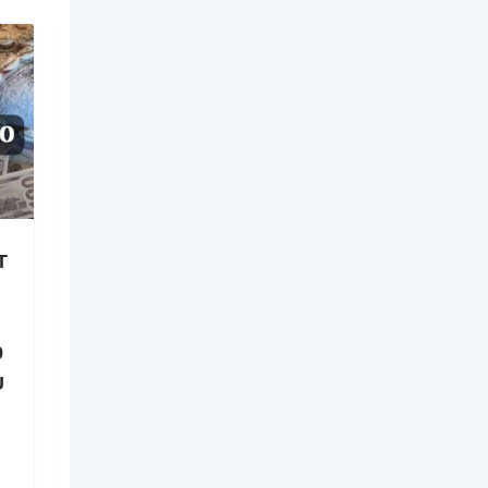
T
Retour affectif en 48h –
Récupérer son Ex en
France +229 01 60 49 20
9
00 Spécialiste Retour
U
d’affection
Nouveau
il y a 20 heures
Brazzaville
3 Vues