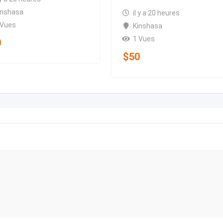
inshasa
il y a 20 heures
 Vues
Kinshasa
1 Vues
0
$
50