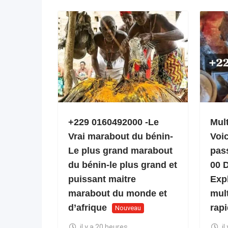
+229 0160492000 -Le
Mult
Vrai marabout du bénin-
Voi
Le plus grand marabout
pas
du bénin-le plus grand et
00 
puissant maitre
Expl
marabout du monde et
mult
d’afrique
rap
Nouveau
il y a 20 heures
il