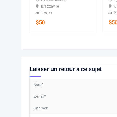
Brazzaville
K
1 Vues
2
$
50
$
5
Laisser un retour à ce sujet