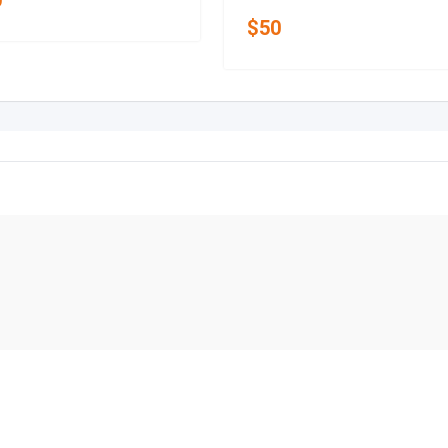
0
$
50