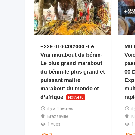
+229 0160492000 -Le
Mult
Vrai marabout du bénin-
Voi
Le plus grand marabout
pas
du bénin-le plus grand et
00 
puissant maitre
Expl
marabout du monde et
mult
d’afrique
rap
Nouveau
il y a 4 heures
il
Brazzaville
K
1 Vues
1