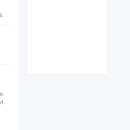
l-
of