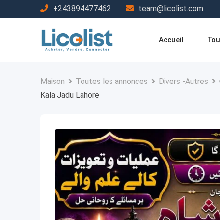
Passer
+243894477462
team@licolist.com
au
contenu
Accueil
Tou
Maison
Toutes les annonces
Divers -Autres
Kala Jadu Lahore