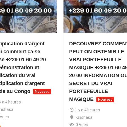
iplication d’argent
DECOUVREZ COMMEN
ci comment ça se
PEUT ON OBTENIR LE
se +229 01 60 49 20
VRAI PORTEFEUILLE
Démonstration et
MAGIQUE +229 01 60 4
ication du vrai
20 00 INFORMATION O
iplication d’argent
SECRET DU VRAI
ide au Congo
PORTEFEUILLE
Nouveau
MAGIQUE
Nouveau
 y a 4 heures
inshasa
il y a 4 heures
 Vues
Kinshasa
0 Vues