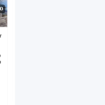
T
Retour affectif en 48h –
Récupérer son Ex en
France +229 01 60 49 20
9
00 Spécialiste Retour
U
d’affection
Nouveau
il y a 4 heures
Brazzaville
1 Vues
$
25,000