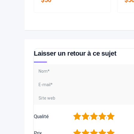
$
50
$
5
Laisser un retour à ce sujet
1
2
3
4
5
Qualité
1
2
3
4
5
Prix