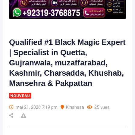
Qualified #1 Black Magic Expert
| Specialist in Quetta,
Gujranwala, muzaffarabad,
Kashmir, Charsadda, Khushab,
Mansehra & Pakpattan
NOUVEAU
mai 21, 2026 7:19 pm
Kinshasa
25 vues