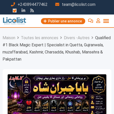
Passer
+243894477462
team@licolist.com
au
contenu
Publier une annonce
Maison
Toutes les annonces
Divers -Autres
Qualified
#1 Black Magic Expert | Specialist in Quetta, Gujranwala,
muzaffarabad, Kashmir, Charsadda, Khushab, Mansehra &
Pakpattan