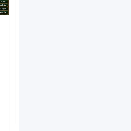
NO#1 Officially
Vashikaran Specialist In
Usa | Vashikaran
Specialist UAE | Online
Vashikaran Specialist |
Amil Baba Love Problem
Amil Baba
Nouveau
il y a 7 jours
Kinshasa
5 Vues