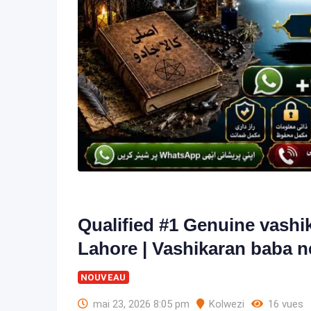
Qualified #1 Genuine vashik
Lahore | Vashikaran baba n
NOUVEAU
mai 23, 2026 8:05 pm
Kolwezi
16 vues