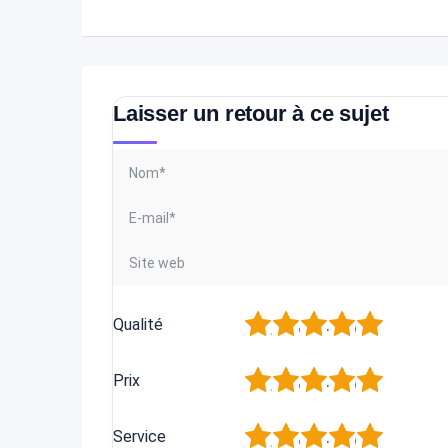
Laisser un retour à ce sujet
1
2
3
4
5
Qualité
1
2
3
4
5
Prix
1
2
3
4
5
Service