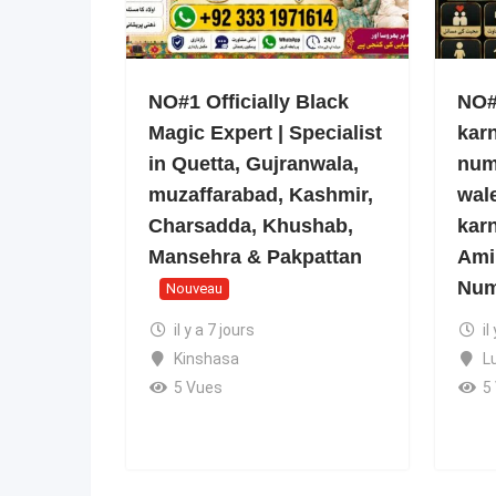
NO#1 Officially Black
NO#1
Magic Expert | Specialist
kar
in Quetta, Gujranwala,
num
muzaffarabad, Kashmir,
wale
Charsadda, Khushab,
kar
Mansehra & Pakpattan
Ami
Num
Nouveau
il y a 7 jours
il
Kinshasa
L
5 Vues
5