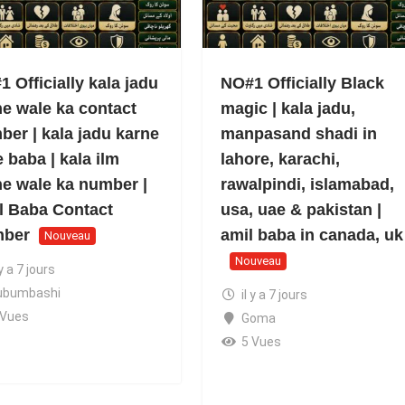
 Officially kala jadu
NO#1 Officially Black
ne wale ka contact
magic | kala jadu,
ber | kala jadu karne
manpasand shadi in
 baba | kala ilm
lahore, karachi,
ne wale ka number |
rawalpindi, islamabad,
l Baba Contact
usa, uae & pakistan |
ber
amil baba in canada, uk
Nouveau
Nouveau
 y a 7 jours
ubumbashi
il y a 7 jours
 Vues
Goma
5 Vues