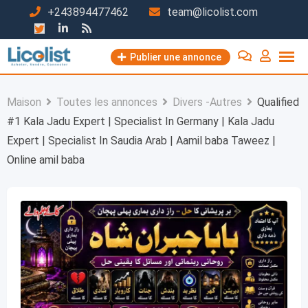
Passer
+243894477462
team@licolist.com
au
contenu
Publier une annonce
Maison
Toutes les annonces
Divers -Autres
Qualified
#1 Kala Jadu Expert | Specialist In Germany | Kala Jadu
Expert | Specialist In Saudia Arab | Aamil baba Taweez |
Online amil baba