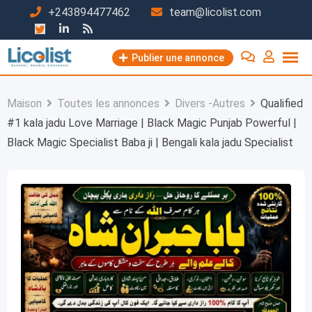
Passer
+243894477462
team@licolist.com
au
contenu
Publier une annonce
Maison
Toutes les annonces
Divers -Autres
Qualified
#1 kala jadu Love Marriage | Black Magic Punjab Powerful |
Black Magic Specialist Baba ji | Bengali kala jadu Specialist