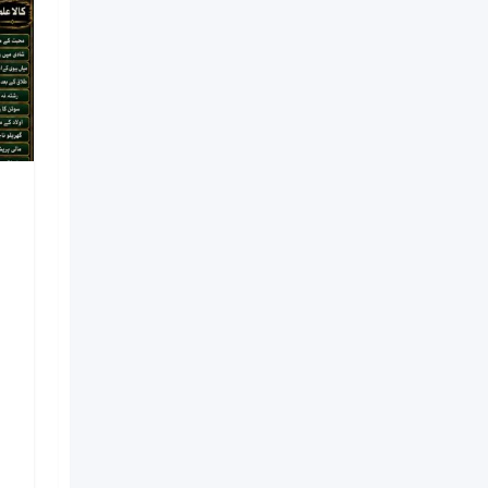
NO#1 Officially
Vashikaran Specialist In
Usa | Vashikaran
Specialist UAE | Online
Vashikaran Specialist |
Amil Baba Love Problem
Amil Baba
Nouveau
il y a 7 jours
Kinshasa
5 Vues