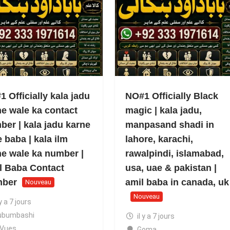
 Officially kala jadu
NO#1 Officially Black
ne wale ka contact
magic | kala jadu,
ber | kala jadu karne
manpasand shadi in
 baba | kala ilm
lahore, karachi,
ne wale ka number |
rawalpindi, islamabad,
l Baba Contact
usa, uae & pakistan |
ber
amil baba in canada, uk
Nouveau
Nouveau
 y a 7 jours
ubumbashi
il y a 7 jours
 Vues
Goma