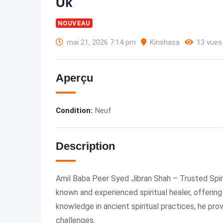
Uk
NOUVEAU
mai 21, 2026 7:14 pm
Kinshasa
13 vues
Aperçu
Condition
:
Neuf
Description
Amil Baba Peer Syed Jibran Shah – Trusted Spiri
known and experienced spiritual healer, offerin
knowledge in ancient spiritual practices, he prov
challenges.