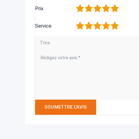
1
2
3
4
5
Prix
1
2
3
4
5
Service