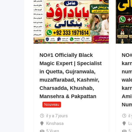
NO#1 Officially Black
NO#1
Magic Expert | Specialist
kar
in Quetta, Gujranwala,
num
muzaffarabad, Kashmir,
wale
Charsadda, Khushab,
kar
Mansehra & Pakpattan
Ami
Num
Nouveau
il y a 7 jours
il
Kinshasa
L
5 Vues
5