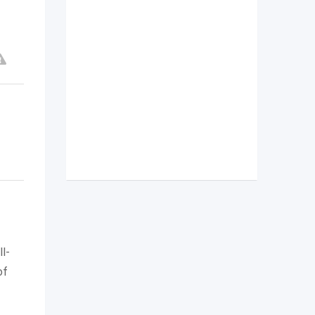
l-
of