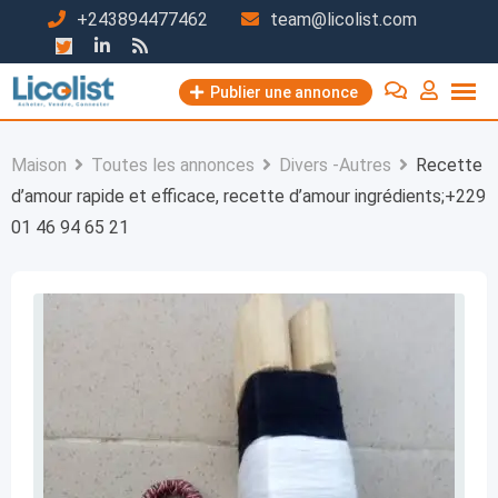
Passer
+243894477462
team@licolist.com
au
contenu
Publier une annonce
Maison
Toutes les annonces
Divers -Autres
Recette
d’amour rapide et efficace, recette d’amour ingrédients;+229
01 46 94 65 21