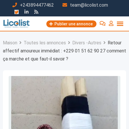
Passer
+243894477462
team@licolist.com
au
contenu
Publier une annonce
Maison
Toutes les annonces
Divers -Autres
Retour
affectif amoureux immédiat : +229 01 51 62 90 27 comment
ça marche et que faut-il savoir ?