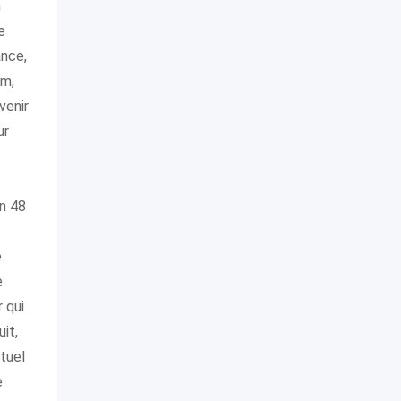
n
e
ance,
um,
venir
ur
en 48
e
e
r qui
it,
ituel
e