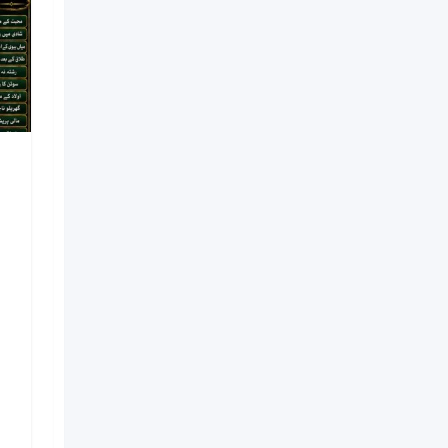
NO#1 Officially
Vashikaran Specialist In
Usa | Vashikaran
Specialist UAE | Online
Vashikaran Specialist |
Amil Baba Love Problem
Amil Baba
Nouveau
il y a 7 jours
Kinshasa
5 Vues