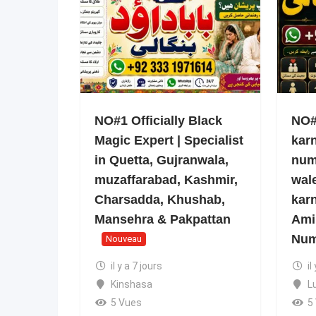
NO#1 Officially Black
NO#1
Magic Expert | Specialist
kar
in Quetta, Gujranwala,
num
muzaffarabad, Kashmir,
wale
Charsadda, Khushab,
kar
Mansehra & Pakpattan
Ami
Num
Nouveau
il y a 7 jours
il
Kinshasa
L
5 Vues
5