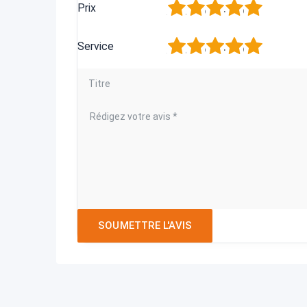
1
2
3
4
5
Prix
1
2
3
4
5
Service