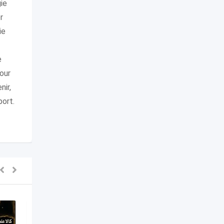
gie
r
ie
e
our
nir,
port.