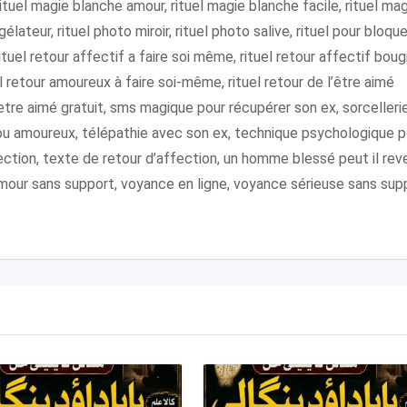
rituel magie blanche amour, rituel magie blanche facile, rituel ma
élateur, rituel photo miroir, rituel photo salive, rituel pour bloque
tuel retour affectif a faire soi même, rituel retour affectif boug
el retour amoureux à faire soi-même, rituel retour de l’être aimé
 l’etre aimé gratuit, sms magique pour récupérer son ex, sorcelleri
ou amoureux, télépathie avec son ex, technique psychologique p
ection, texte de retour d’affection, un homme blessé peut il reve
 amour sans support, voyance en ligne, voyance sérieuse sans sup