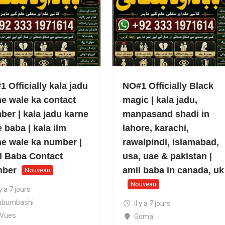
 Officially kala jadu
NO#1 Officially Black
ne wale ka contact
magic | kala jadu,
ber | kala jadu karne
manpasand shadi in
 baba | kala ilm
lahore, karachi,
ne wale ka number |
rawalpindi, islamabad,
l Baba Contact
usa, uae & pakistan |
ber
amil baba in canada, uk
Nouveau
Nouveau
 y a 7 jours
ubumbashi
il y a 7 jours
 Vues
Goma