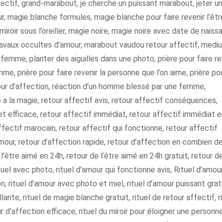
fectif, grand-marabout, je cherche un puissant marabout, jeter u
, magie blanche formules, magie blanche pour faire revenir l’êtr
iroir sous l’oreiller, magie noire, magie noire avec date de naiss
avaux occultes d’amour, marabout vaudou retour affectif, medi
emme, planter des aiguilles dans une photo, prière pour faire re
e, prière pour faire revenir la personne que l’on aime, prière po
tour d’affection, réaction d’un homme blessé par une femme,
a la magie, retour affectif avis, retour affectif conséquences,
 et efficace, retour affectif immédiat, retour affectif immédiat 
ffectif marocain, retour affectif qui fonctionne, retour affectif
amour, retour d’affection rapide, retour d’affection en combien d
l’être aimé en 24h, retour de l’être aimé en 24h gratuit, retour d
rituel avec photo, rituel d’amour qui fonctionne avis, Rituel d’amou
, rituel d’amour avec photo et miel, rituel d’amour puissant gratu
llante, rituel de magie blanche gratuit, rituel de retour affectif, r
ur d’affection efficace, rituel du miroir pour éloigner une personn