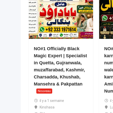
NO#1 Officially Black
NO#1
Magic Expert | Specialist
kar
in Quetta, Gujranwala,
num
muzaffarabad, Kashmir,
wale
Charsadda, Khushab,
kar
Mansehra & Pakpattan
Ami
Num
Nouveau
il y a 1 semaine
il
Kinshasa
L