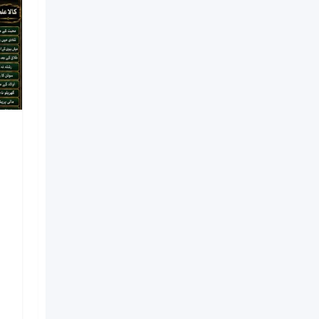
NO#1 Officially
Vashikaran Specialist In
Usa | Vashikaran
Specialist UAE | Online
Vashikaran Specialist |
Amil Baba Love Problem
Amil Baba
Nouveau
il y a 1 semaine
Kinshasa