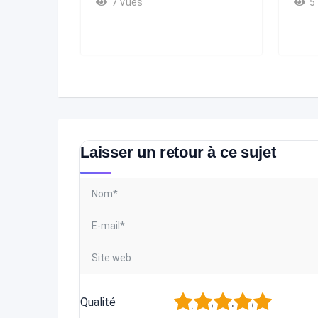
7 Vues
5
Laisser un retour à ce sujet
1
2
3
4
5
Qualité