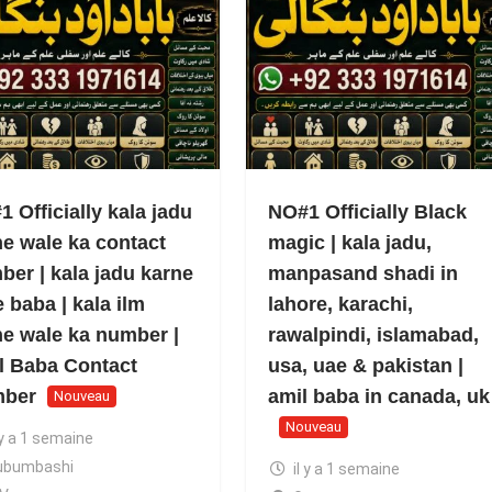
 Officially kala jadu
NO#1 Officially Black
ne wale ka contact
magic | kala jadu,
ber | kala jadu karne
manpasand shadi in
 baba | kala ilm
lahore, karachi,
ne wale ka number |
rawalpindi, islamabad,
l Baba Contact
usa, uae & pakistan |
ber
amil baba in canada, uk
Nouveau
Nouveau
 y a 1 semaine
ubumbashi
il y a 1 semaine