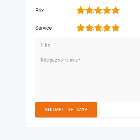
1
2
3
4
5
Prix
1
2
3
4
5
Service