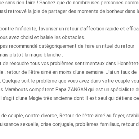
ance sans rien faire ! Sachez que de nombreuses personnes comm
 aussi retrouvé la joie de partager des moments de bonheur dans l
ontre l’infidélité, favoriser un retour d’affection rapide et effica
us avez choisi et balaie les obstacles.
’est pas recommandé catégoriquement de faire un rituel du retour
mais plutôt la magie blanche .
met de résoudre tous vos problèmes sentimentaux dans Honnêtet
le , retour de l’être aimé en moins d’une semaine. J’ai un taux de
. Quelque soit le problème que vous avez dans votre couple vo
des Marabouts compétent Papa ZANGAN qui est un spécialiste d
l s’agit d’une Magie très ancienne dont Il est seul qui détiens c
 de couple, contre divorce, Retour de l’être aimé au foyer, stabil
mpuissance sexuelle, crise conjugale, problèmes familiaux, retour 