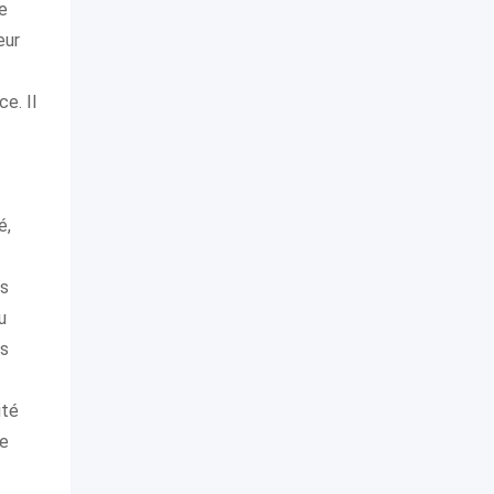
e
eur
ce. Il
é,
us
u
es
ité
de