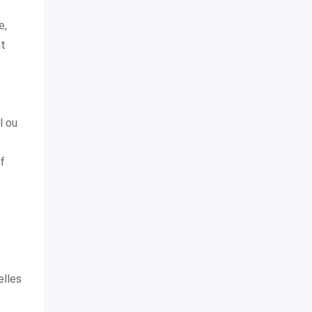
e,
at
l ou
f
elles