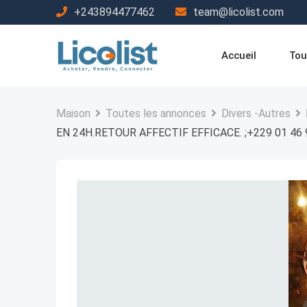
Passer
+243894477462
team@licolist.com
au
contenu
Accueil
Tou
Maison
Toutes les annonces
Divers -Autres
EN 24H.RETOUR AFFECTIF EFFICACE. ;+229 01 46 