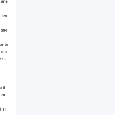
r une
 les
sque
lonté
n car
ant…
 il
ium
 si