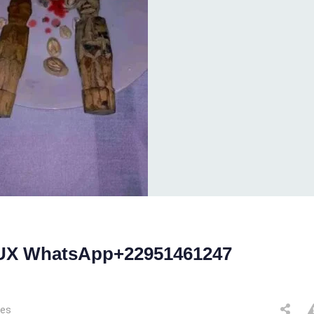
X WhatsApp+22951461247
ues