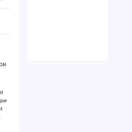
ION
el
 que
nt
n