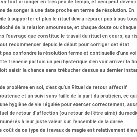
l va tout arranger en très peu de temps, et ceci peut deveni
ême de songer à une date proche en terme de résolution. En
cile à supporter et plus le rituel devra réparer pas à pas tous
filoché de la relation amoureuse, et chaque doute ou chaque
l’ouvrage que constitue le travail du rituel en cours, au ri
r tout recommencer depuis le début pour corriger cet état
aut pas confondre la résolution ferme et continuelle d’une vo
tte frénésie parfois un peu hystérique d’en voir arriver la fi
 doit saisir la chance sans trébucher dessus au dernier inst
de problème en soi, c’est qu’un Rituel de retour affectif
tenue et un suivi sans faille de la part du praticien, ce qui
une hygiène de vie régulée pour exercer correctement, aussi
ituel de retour d’affection (ou retour de l’être aimé) du med
munérés à leur juste valeur sur l’ensemble de la durée
le coût de ce type de travaux de magie est relativement élevé