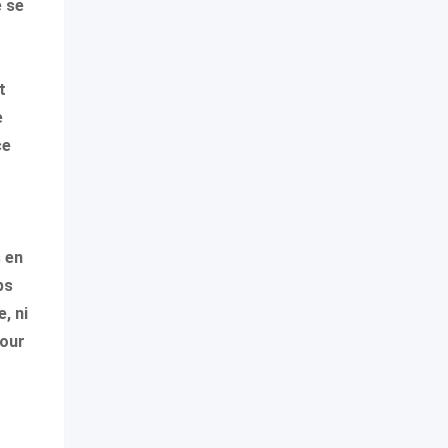
e se
t
e
ce
s en
ps
, ni
pour