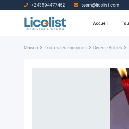
Passer
+243894477462
team@licolist.com
au
contenu
Accueil
Tou
Maison
Toutes les annonces
Divers -Autres