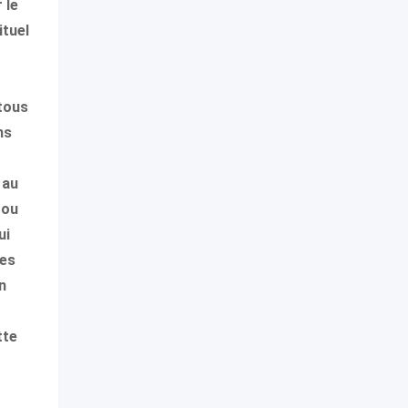
 le
ituel
 tous
ns
 au
 ou
ui
les
n
tte