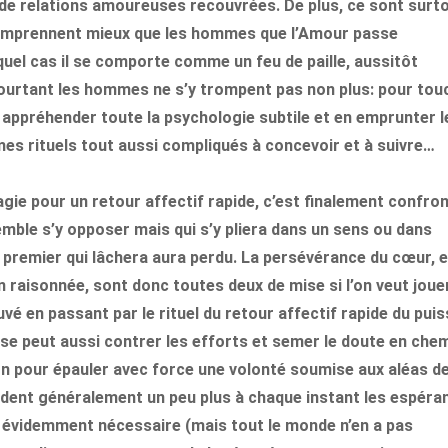
 de relations amoureuses recouvrées. De plus, ce sont surt
comprennent mieux que les hommes que l’Amour passe
quel cas il se comporte comme un feu de paille, aussitôt
rtant les hommes ne s’y trompent pas non plus: pour tou
n appréhender toute la psychologie subtile et en emprunter l
es rituels tout aussi compliqués à concevoir et à suivre…
agie pour un retour affectif rapide, c’est finalement confro
emble s’y opposer mais qui s’y pliera dans un sens ou dans
 premier qui lâchera aura perdu. La persévérance du cœur, e
 raisonnée, sont donc toutes deux de mise si l’on veut joue
vé en passant par le rituel du retour affectif rapide du pui
se peut aussi contrer les efforts et semer le doute en chem
sion pour épauler avec force une volonté soumise aux aléas d
érodent généralement un peu plus à chaque instant les espéra
st évidemment nécessaire (mais tout le monde n’en a pas