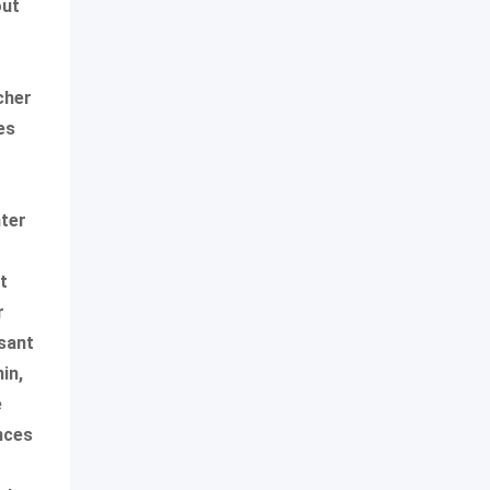
out
cher
es
nter
t
r
ssant
in,
e
nces