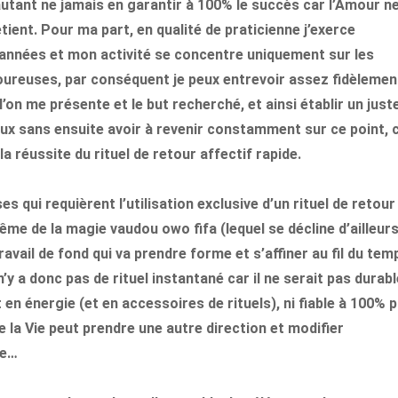
autant ne jamais en garantir à 100% le succès car l’Amour n
tient. Pour ma part, en qualité de praticienne j’exerce
nnées et mon activité se concentre uniquement sur les
oureuses, par conséquent je peux entrevoir assez fidèlemen
’on me présente et le but recherché, et ainsi établir un just
ux sans ensuite avoir à revenir constamment sur ce point, 
la réussite du rituel de retour affectif rapide.
 qui requièrent l’utilisation exclusive d’un rituel de retour
ême de la magie vaudou owo fifa (lequel se décline d’ailleur
ravail de fond qui va prendre forme et s’affiner au fil du tem
’y a donc pas de rituel instantané car il ne serait pas durable
t en énergie (et en accessoires de rituels), ni fiable à 100% 
e la Vie peut prendre une autre direction et modifier
re…