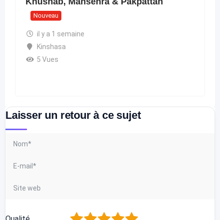
Khushab, Mansehra & Pakpattan
Nouveau
il y a 1 semaine
Kinshasa
5 Vues
Laisser un retour à ce sujet
1
2
3
4
5
Qualité