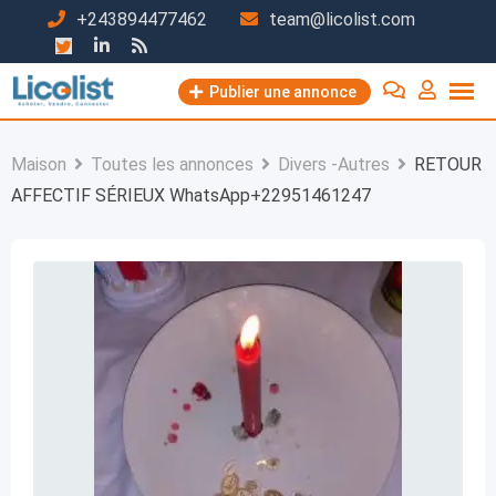
Passer
+243894477462
team@licolist.com
au
contenu
Publier une annonce
Maison
Toutes les annonces
Divers -Autres
RETOUR
AFFECTIF SÉRIEUX WhatsApp+22951461247