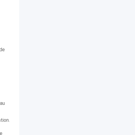
 de
 au
tion.
ne