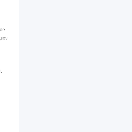
de.
gies
,