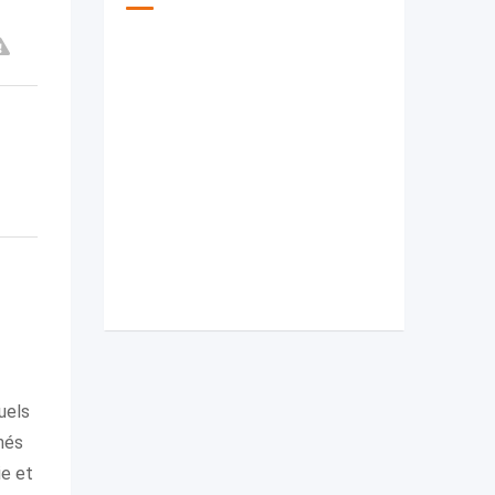
uels
chés
ie et