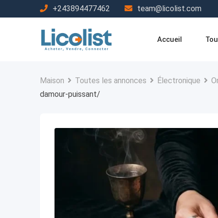
Passer
+243894477462
team@licolist.com
au
contenu
Accueil
Tou
Maison
Toutes les annonces
Électronique
O
damour-puissant/