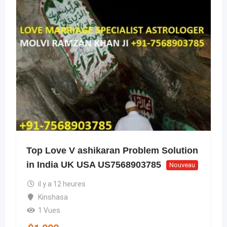
Top Love V ashikaran Problem Solution
in India UK USA US7568903785
Nouveau
il y a 12 heures
Kinshasa
1 Vues