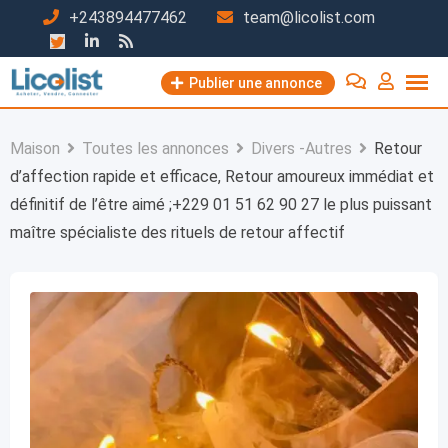
Passer
+243894477462
team@licolist.com
au
contenu
Publier une annonce
Maison
Toutes les annonces
Divers -Autres
Retour
d’affection rapide et efficace, Retour amoureux immédiat et
définitif de l’être aimé ;+229 01 51 62 90 27 le plus puissant
maître spécialiste des rituels de retour affectif