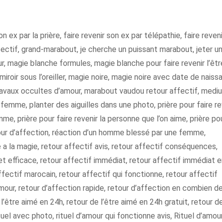
on ex par la prière, faire revenir son ex par télépathie, faire reven
fectif, grand-marabout, je cherche un puissant marabout, jeter u
, magie blanche formules, magie blanche pour faire revenir l’êtr
iroir sous l’oreiller, magie noire, magie noire avec date de naiss
avaux occultes d’amour, marabout vaudou retour affectif, medi
emme, planter des aiguilles dans une photo, prière pour faire re
e, prière pour faire revenir la personne que l’on aime, prière po
tour d’affection, réaction d’un homme blessé par une femme,
a la magie, retour affectif avis, retour affectif conséquences,
 et efficace, retour affectif immédiat, retour affectif immédiat 
ffectif marocain, retour affectif qui fonctionne, retour affectif
amour, retour d’affection rapide, retour d’affection en combien d
l’être aimé en 24h, retour de l’être aimé en 24h gratuit, retour d
rituel avec photo, rituel d’amour qui fonctionne avis, Rituel d’amou