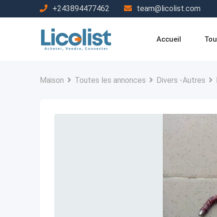
Passer
+243894477462
team@licolist.com
au
contenu
Accueil
Tou
Maison
Toutes les annonces
Divers -Autres