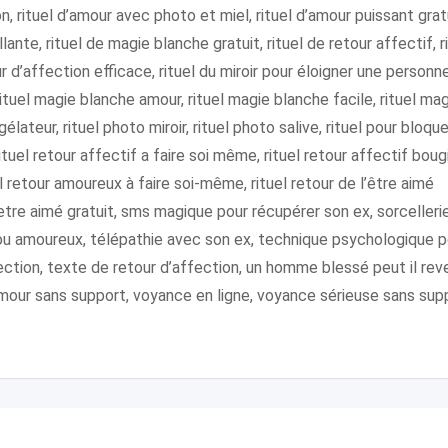
, rituel d’amour avec photo et miel, rituel d’amour puissant gratu
llante, rituel de magie blanche gratuit, rituel de retour affectif, r
ur d’affection efficace, rituel du miroir pour éloigner une personn
rituel magie blanche amour, rituel magie blanche facile, rituel ma
élateur, rituel photo miroir, rituel photo salive, rituel pour bloque
tuel retour affectif a faire soi même, rituel retour affectif boug
el retour amoureux à faire soi-même, rituel retour de l’être aimé
 l’etre aimé gratuit, sms magique pour récupérer son ex, sorcelleri
ou amoureux, télépathie avec son ex, technique psychologique p
ection, texte de retour d’affection, un homme blessé peut il reve
 amour sans support, voyance en ligne, voyance sérieuse sans sup