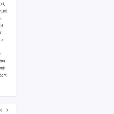
it,
ituel
e
gie
r
ie
e
our
nir,
port.