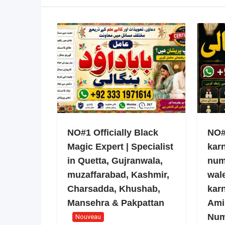
NO#1 Officially Black
NO#1
Magic Expert | Specialist
kar
in Quetta, Gujranwala,
num
muzaffarabad, Kashmir,
wale
Charsadda, Khushab,
kar
Mansehra & Pakpattan
Ami
Num
Nouveau