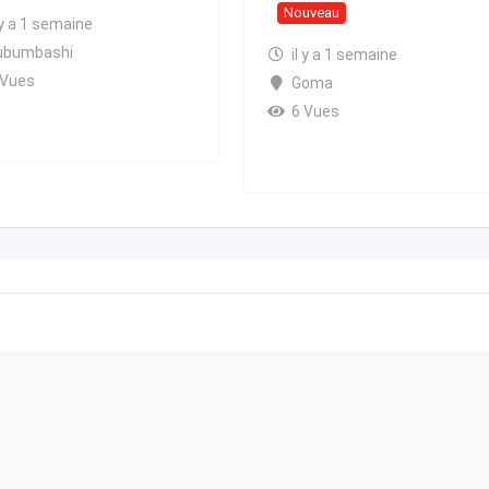
Nouveau
 y a 1 semaine
ubumbashi
il y a 1 semaine
 Vues
Goma
6 Vues