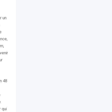
ir un
n
e
ance,
um,
venir
ur
en 48
e
e
r qui