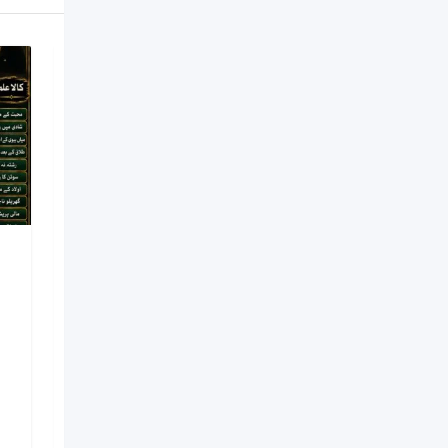
NO#1 Officially
Vashikaran Specialist In
Usa | Vashikaran
Specialist UAE | Online
Vashikaran Specialist |
Amil Baba Love Problem
Amil Baba
Nouveau