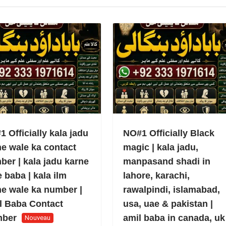
 Officially kala jadu
NO#1 Officially Black
ne wale ka contact
magic | kala jadu,
ber | kala jadu karne
manpasand shadi in
 baba | kala ilm
lahore, karachi,
ne wale ka number |
rawalpindi, islamabad,
l Baba Contact
usa, uae & pakistan |
ber
amil baba in canada, uk
Nouveau