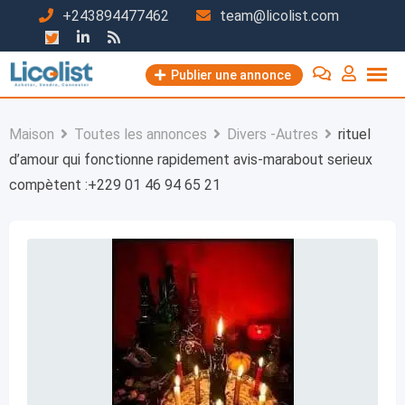
Passer
+243894477462
team@licolist.com
au
contenu
Publier une annonce
Maison
Toutes les annonces
Divers -Autres
rituel
d’amour qui fonctionne rapidement avis-marabout serieux
compètent :+229 01 46 94 65 21