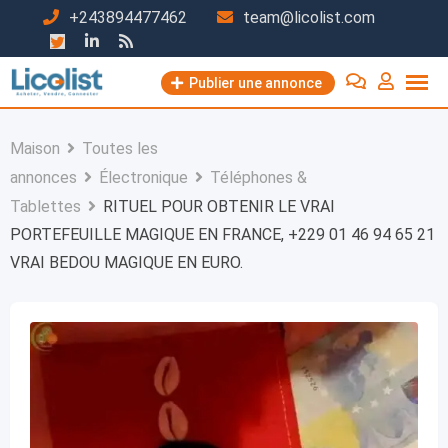
Passer
+243894477462
team@licolist.com
au
contenu
Publier une annonce
Maison
Toutes les
annonces
Électronique
Téléphones &
Tablettes
RITUEL POUR OBTENIR LE VRAI
PORTEFEUILLE MAGIQUE EN FRANCE, +229 01 46 94 65 21
VRAI BEDOU MAGIQUE EN EURO.