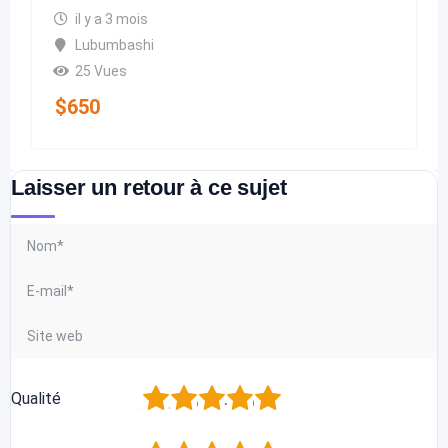
il y a 3 mois
Lubumbashi
25 Vues
$
650
Laisser un retour à ce sujet
1
2
3
4
5
Qualité