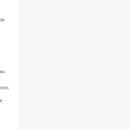
 de
 au
tion.
ne