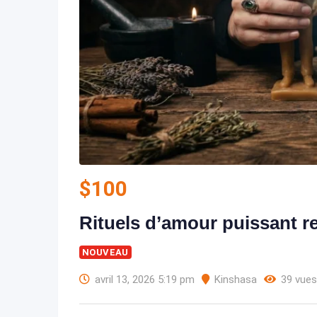
$
100
Rituels d’amour puissant r
NOUVEAU
avril 13, 2026 5:19 pm
Kinshasa
39 vues