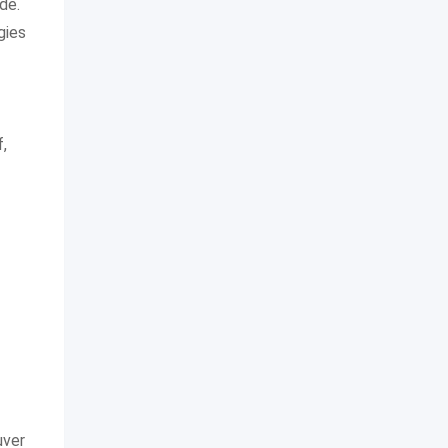
de.
gies
,
uver