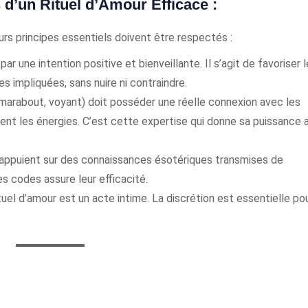
d’un Rituel d’Amour Efficace :
eurs principes essentiels doivent être respectés :
par une intention positive et bienveillante. Il s’agit de favoriser l
s impliquées, sans nuire ni contraindre.
marabout, voyant) doit posséder une réelle connexion avec les
ent les énergies. C’est cette expertise qui donne sa puissance 
’appuient sur des connaissances ésotériques transmises de
s codes assure leur efficacité.
tuel d’amour est un acte intime. La discrétion est essentielle po