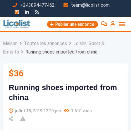
Passer
+243894477462
team@licolist.com
au
contenu
Publier une annonce
Maison
Toutes les annonces
Loisirs, Sport &
Enfants
Running shoes imported from china
$
36
Running shoes imported from
china
juillet 18, 2019 12:20 pm
1 610 vues