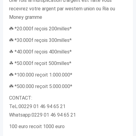
Une fois la multiplication d’argent est faite vous
recevrez votre argent par western union ou Ria ou
Money gramme
☘️ *20.000f reçois 200milles*
☘️ *30.000f reçois 300milles*
☘ *40.000f reçois 400milles*
☘ *50.000f reçoit 500milles*
☘️ *100.000 reçoit 1.000.000*
☘️ *500.000 reçoit 5.000.000*
CONTACT:
TeL:00229 01 46 94 65 21
Whatsapp:0229 01 46 94 65 21
100 euro recoit 1000 euro