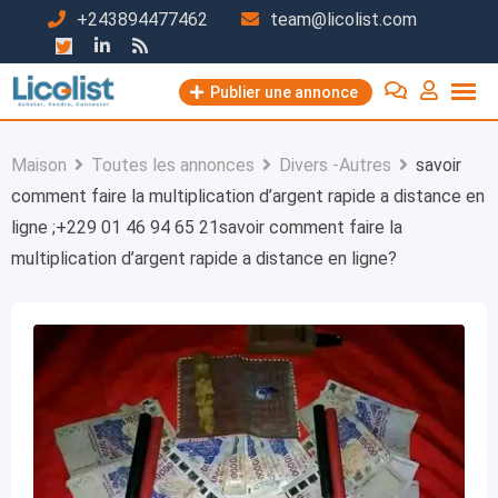
Passer
+243894477462
team@licolist.com
au
contenu
Publier une annonce
Maison
Toutes les annonces
Divers -Autres
savoir
comment faire la multiplication d’argent rapide a distance en
ligne ;+229 01 46 94 65 21savoir comment faire la
multiplication d’argent rapide a distance en ligne?