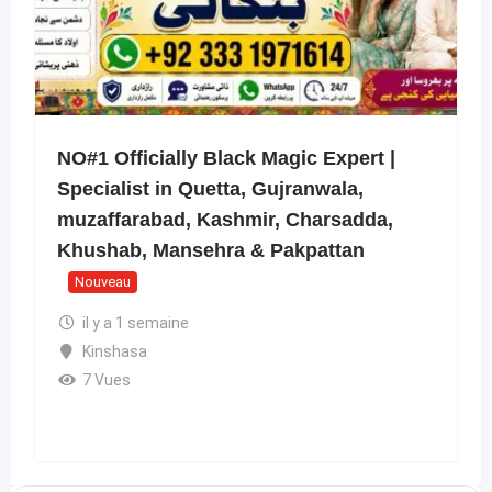
NO#1 Officially Black Magic Expert |
Specialist in Quetta, Gujranwala,
muzaffarabad, Kashmir, Charsadda,
Khushab, Mansehra & Pakpattan
Nouveau
il y a 1 semaine
Kinshasa
7 Vues