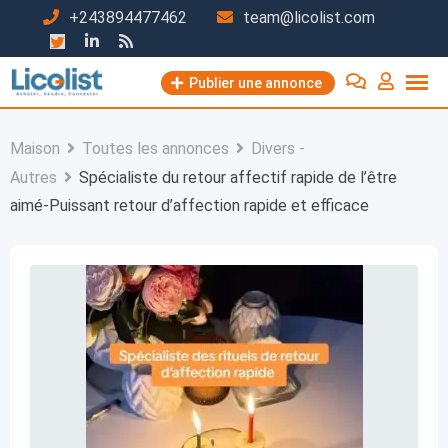
Passer
+243894477462
team@licolist.com
au
contenu
Publier une annonce
Maison
Toutes les annonces
Divers -
Autres
Spécialiste du retour affectif rapide de l’être
aimé-Puissant retour d’affection rapide et efficace