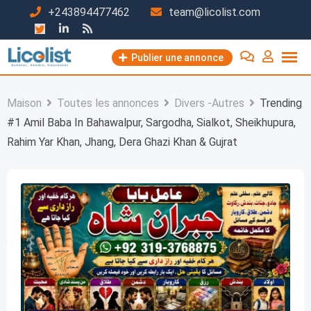
Passer
+243894477462
team@licolist.com
au
contenu
Publier une annonce
Maison
Toutes les annonces
Divers -Autres
Trending
#1 Amil Baba In Bahawalpur, Sargodha, Sialkot, Sheikhupura,
Rahim Yar Khan, Jhang, Dera Ghazi Khan & Gujrat