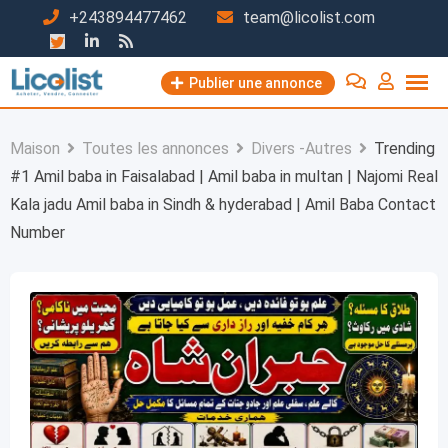
Passer
+243894477462
team@licolist.com
au
contenu
Publier une annonce
Maison
Toutes les annonces
Divers -Autres
Trending
#1 Amil baba in Faisalabad | Amil baba in multan | Najomi Real
Kala jadu Amil baba in Sindh & hyderabad | Amil Baba Contact
Number