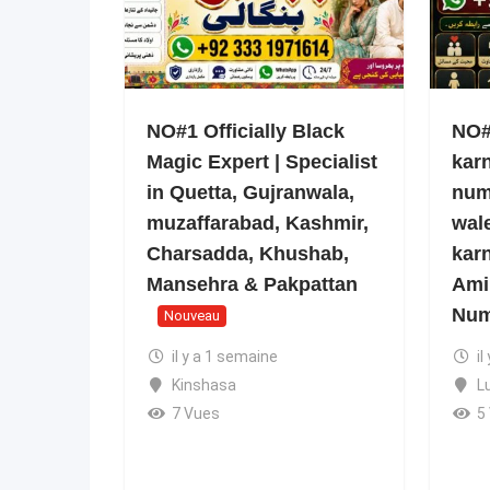
NO#1 Officially Black
NO#1
Magic Expert | Specialist
kar
in Quetta, Gujranwala,
num
muzaffarabad, Kashmir,
wale
Charsadda, Khushab,
kar
Mansehra & Pakpattan
Ami
Num
Nouveau
il y a 1 semaine
il
Kinshasa
L
7 Vues
5