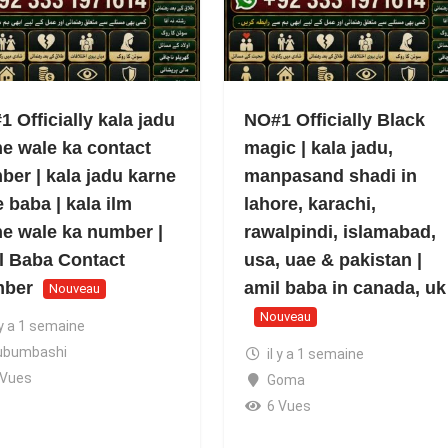
 Officially kala jadu
NO#1 Officially Black
ne wale ka contact
magic | kala jadu,
ber | kala jadu karne
manpasand shadi in
 baba | kala ilm
lahore, karachi,
ne wale ka number |
rawalpindi, islamabad,
l Baba Contact
usa, uae & pakistan |
ber
amil baba in canada, uk
Nouveau
Nouveau
 y a 1 semaine
ubumbashi
il y a 1 semaine
 Vues
Goma
6 Vues