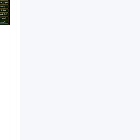
NO#1 Officially
Vashikaran Specialist In
Usa | Vashikaran
Specialist UAE | Online
Vashikaran Specialist |
Amil Baba Love Problem
Amil Baba
Nouveau
il y a 1 semaine
Kinshasa
6 Vues