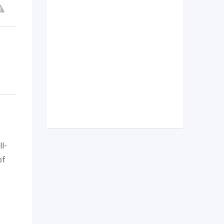
l-
of