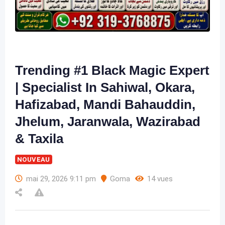
Trending #1 Black Magic Expert
| Specialist In Sahiwal, Okara,
Hafizabad, Mandi Bahauddin,
Jhelum, Jaranwala, Wazirabad
& Taxila
NOUVEAU
mai 29, 2026 9:11 pm
Goma
14 vues