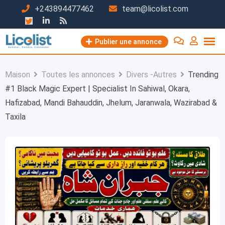
Passer
+243894477462
team@licolist.com
au
contenu
Publier une annonce
Maison
Toutes les annonces
Divers -Autres
Trending
#1 Black Magic Expert | Specialist In Sahiwal, Okara,
Hafizabad, Mandi Bahauddin, Jhelum, Jaranwala, Wazirabad &
Taxila