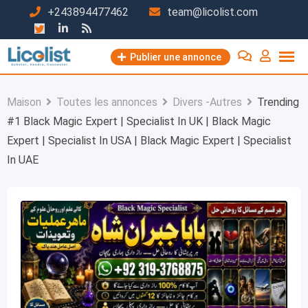
Passer
+243894477462
team@licolist.com
au
contenu
Publier une annonce
Maison
Toutes les annonces
Divers -Autres
Trending
#1 Black Magic Expert | Specialist In UK | Black Magic
Expert | Specialist In USA | Black Magic Expert | Specialist
In UAE