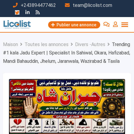
Passer
+243894477462
team@licolist.com
au
contenu
Publier une annonce
Maison
Toutes les annonces
Divers -Autres
Trending
#1 kala Jadu Expert | Specialist In Sahiwal, Okara, Hafizabad,
Mandi Bahauddin, Jhelum, Jaranwala, Wazirabad & Taxila