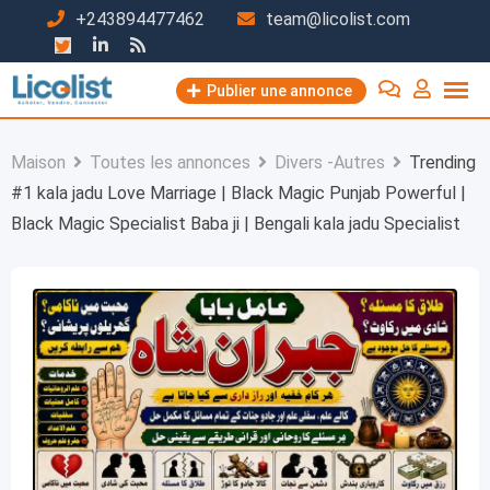
Passer
+243894477462
team@licolist.com
au
contenu
Publier une annonce
Maison
Toutes les annonces
Divers -Autres
Trending
#1 kala jadu Love Marriage | Black Magic Punjab Powerful |
Black Magic Specialist Baba ji | Bengali kala jadu Specialist