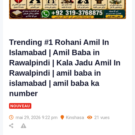
Trending #1 Rohani Amil In
Islamabad | Amil Baba in
Rawalpindi | Kala Jadu Amil In
Rawalpindi | amil baba in
islamabad | amil baba ka
number
NOUVEAU
mai 29, 2026 9:22 pm
Kinshasa
21 vues