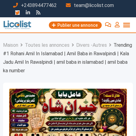
Passer
+243894477462
team@licolist.com
au
contenu
Publier une annonce
Maison
Toutes les annonces
Divers -Autres
Trending
#1 Rohani Amil In Islamabad | Amil Baba in Rawalpindi | Kala
Jadu Amil In Rawalpindi | amil baba in islamabad | amil baba
ka number