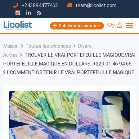
Passer
+243894477462
team@licolist.com
au
contenu
Publier une annonce
Maison
Toutes les annonces
Divers -
Autres
TROUVER LE VRAI PORTEFEUILLE MAGIQUE,VRAI
PORTEFEUILLE MAGIQUE EN DOLLARS ;+229 01 46 94 65
21 COMMENT OBTENIR LE VRAI PORTEFEUILLE MAGIQUE