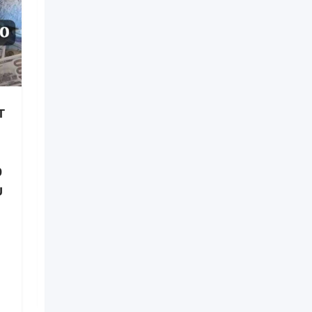
T
Retour affectif en 48h –
Récupérer son Ex en
France +229 01 60 49 20
9
00 Spécialiste Retour
U
d’affection
Nouveau
il y a 20 heures
Brazzaville
3 Vues
$
25,000