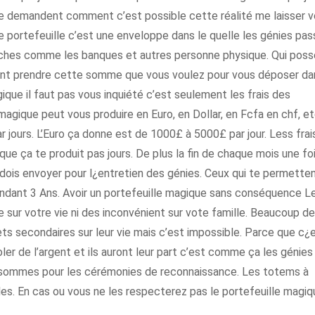
se demandent comment c’est possible cette réalité me laisser 
 portefeuille c’est une enveloppe dans le quelle les génies pa
s riches comme les banques et autres personne physique. Qui pos
vont prendre cette somme que vous voulez pour vous déposer da
gique il faut pas vous inquiété c’est seulement les frais des
magique peut vous produire en Euro, en Dollar, en Fcfa en chf, et
 jours. L’Euro ça donne est de 1000£ à 5000£ par jour. Less frai
e ça te produit pas jours. De plus la fin de chaque mois une fo
u dois envoyer pour l¿entretien des génies. Ceux qui te permette
pendant 3 Ans. Avoir un portefeuille magique sans conséquence L
ur votre vie ni des inconvénient sur vote famille. Beaucoup de
ets secondaires sur leur vie mais c’est impossible. Parce que c¿
r de l’argent et ils auront leur part c’est comme ça les génies
sommes pour les cérémonies de reconnaissance. Les totems à
ples. En cas ou vous ne les respecterez pas le portefeuille magi