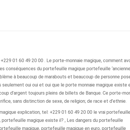
 : +229 01 60 49 20 00 . Le porte-monnaie magique, comment avo
, les conséquences du portefeuille magique portefeuille ‘ancienn
roblème à beaucoup de marabouts et beaucoup de personne pose
s seulement oui oui et oui que le porte monnaie magique existe 
coup d’argent toujours pleins de billets de Banque. Ce porte-mo
fice, sans distinction de sexe, de religion; de race et d’ethnie.
agique explication, tel: +229 01 60 49 20 00 le vrai portefeuill
portefeuille magique existe il? , Les dangers du portefeuille
rtefeuille magique, portefeuille magique en euro, portefeuille