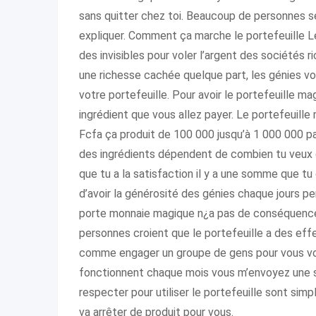
sans quitter chez toi. Beaucoup de personnes 
expliquer. Comment ça marche le portefeuille Le
des invisibles pour voler l’argent des société
une richesse cachée quelque part, les génies 
votre portefeuille. Pour avoir le portefeuille ma
ingrédient que vous allez payer. Le portefeuille 
Fcfa ça produit de 100 000 jusqu’à 1 000 000 par
des ingrédients dépendent de combien tu veux qu
que tu a la satisfaction il y a une somme que t
d’avoir la générosité des génies chaque jours 
porte monnaie magique n¿a pas de conséquence s
personnes croient que le portefeuille a des eff
comme engager un groupe de gens pour vous vole
fonctionnent chaque mois vous m’envoyez une 
respecter pour utiliser le portefeuille sont sim
va arrêter de produit pour vous.