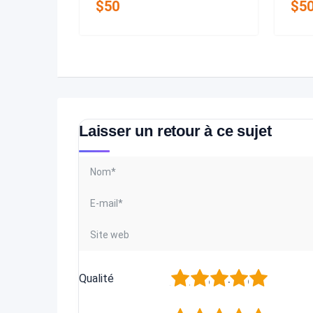
$
50
$
5
Laisser un retour à ce sujet
1
2
3
4
5
Qualité