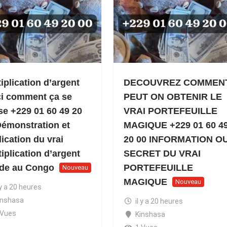
iplication d’argent
DECOUVREZ COMMEN
ci comment ça se
PEUT ON OBTENIR LE
se +229 01 60 49 20
VRAI PORTEFEUILLE
Démonstration et
MAGIQUE +229 01 60 4
ication du vrai
20 00 INFORMATION O
iplication d’argent
SECRET DU VRAI
ide au Congo
PORTEFEUILLE
Nouveau
MAGIQUE
Nouveau
 y a 20 heures
inshasa
il y a 20 heures
 Vues
Kinshasa