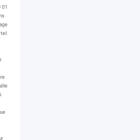
9 01
ns
nage
tel:
e
tre
ille
i
que
ur