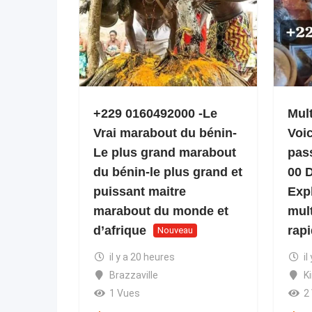
+229 0160492000 -Le
Mult
Vrai marabout du bénin-
Voi
Le plus grand marabout
pas
du bénin-le plus grand et
00 
puissant maitre
Expl
marabout du monde et
mult
d’afrique
rap
Nouveau
il y a 20 heures
il
Brazzaville
K
1 Vues
2