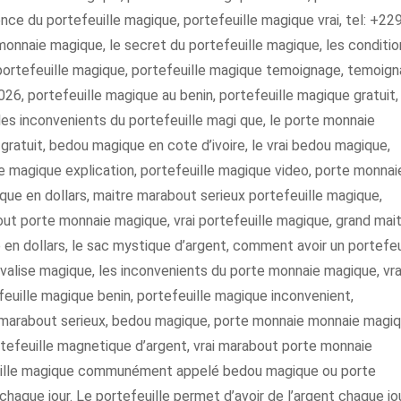
ce du portefeuille magique, portefeuille magique vrai, tel: +22
onnaie magique, le secret du portefeuille magique, les conditio
portefeuille magique, portefeuille magique temoignage, temoig
26, portefeuille magique au benin, portefeuille magique gratuit, 
les inconvenients du portefeuille magi que, le porte monnaie
ratuit, bedou magique en cote d’ivoire, le vrai bedou magique,
 magique explication, portefeuille magique video, porte monnai
ue en dollars, maitre marabout serieux portefeuille magique,
ut porte monnaie magique, vrai portefeuille magique, grand mai
 en dollars, le sac mystique d’argent, comment avoir un portefeu
 valise magique, les inconvenients du porte monnaie magique, vra
feuille magique benin, portefeuille magique inconvenient,
d marabout serieux, bedou magique, porte monnaie monnaie magi
ortefeuille magnetique d’argent, vrai marabout porte monnaie
uille magique communément appelé bedou magique ou porte
haque jour. Le portefeuille permet d’avoir de l’argent chaque jo