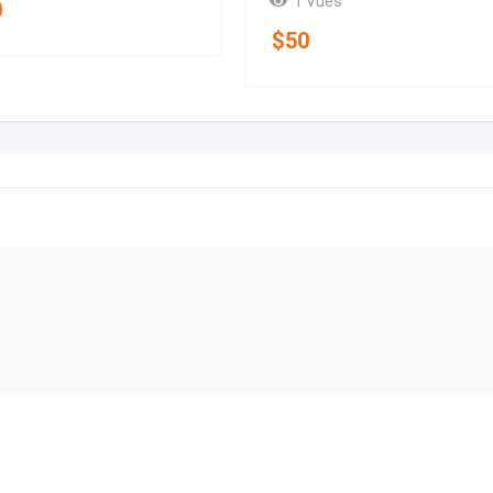
1 Vues
0
$
50