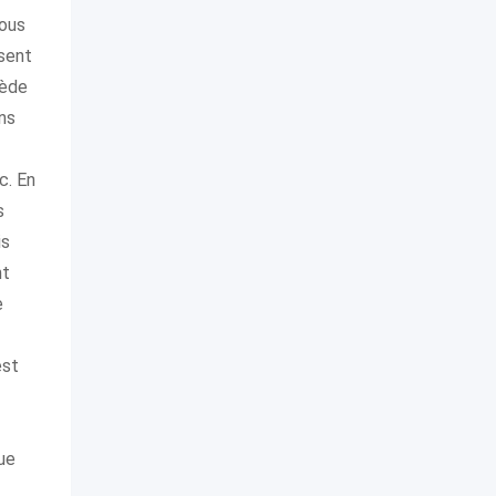
vous
ssent
sède
ns
c. En
s
is
nt
e
est
que