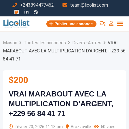
Passer
+243894477462
team@licolist.com
au
contenu
Publier une annonce
Maison
Toutes les annonces
Divers -Autres
VRAI
MARABOUT AVEC LA MULTIPLICATION D’ARGENT, +229 56
84 41 71
$
200
VRAI MARABOUT AVEC LA
MULTIPLICATION D’ARGENT,
+229 56 84 41 71
février 20, 2026 11:18 pm
Brazzaville
50 vues