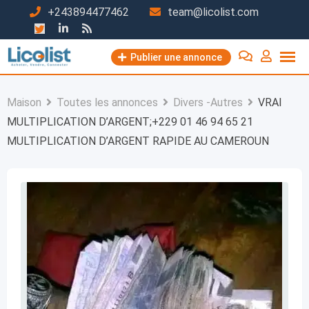
Passer
+243894477462
team@licolist.com
au
contenu
Publier une annonce
Maison
Toutes les annonces
Divers -Autres
VRAI
MULTIPLICATION D’ARGENT;+229 01 46 94 65 21
MULTIPLICATION D’ARGENT RAPIDE AU CAMEROUN