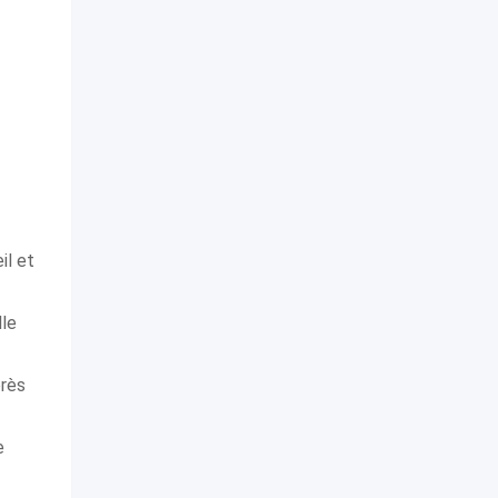
il et
le
près
e