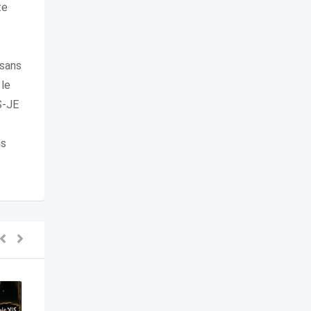
te
sans
 le
S-JE
ns