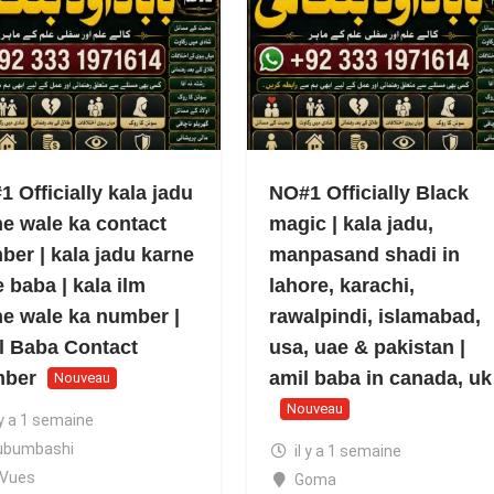
 Officially kala jadu
NO#1 Officially Black
ne wale ka contact
magic | kala jadu,
ber | kala jadu karne
manpasand shadi in
 baba | kala ilm
lahore, karachi,
ne wale ka number |
rawalpindi, islamabad,
l Baba Contact
usa, uae & pakistan |
ber
amil baba in canada, uk
Nouveau
Nouveau
 y a 1 semaine
ubumbashi
il y a 1 semaine
 Vues
Goma