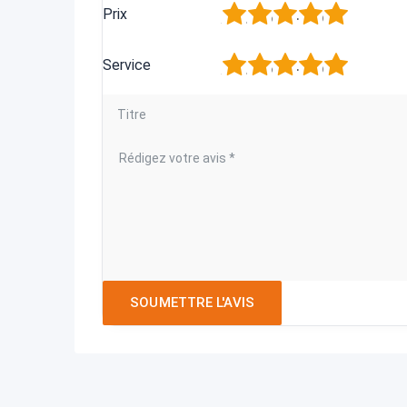
1
2
3
4
5
Prix
1
2
3
4
5
Service