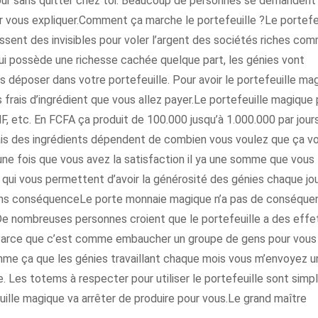
 jour sans quitter chez toi. Beaucoup de personnes se demandent
r vous expliquer.Comment ça marche le portefeuille ?Le portefe
ssent des invisibles pour voler l’argent des sociétés riches co
ui possède une richesse cachée quelque part, les génies vont
déposer dans votre portefeuille. Pour avoir le portefeuille ma
s frais d’ingrédient que vous allez payer.Le portefeuille magique
F, etc. En FCFA ça produit de 100.000 jusqu’à 1.000.000 par jours
frais des ingrédients dépendent de combien vous voulez que ça v
 une fois que vous avez la satisfaction il ya une somme que vous
 qui vous permettent d’avoir la générosité des génies chaque jo
sans conséquenceLe porte monnaie magique n’a pas de conséque
. De nombreuses personnes croient que le portefeuille a des effe
e. Parce que c’est comme embaucher un groupe de gens pour vous
comme ça que les génies travaillant chaque mois vous m’envoyez u
Les totems à respecter pour utiliser le portefeuille sont simpl
uille magique va arrêter de produire pour vous.Le grand maître