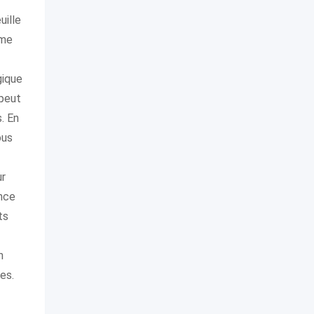
uille
mme
gique
 peut
. En
ous
ur
nce
ts
n
es.