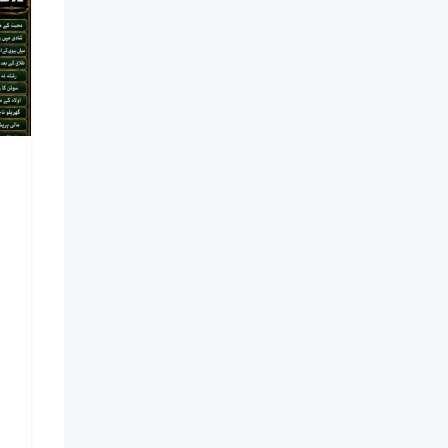
NO#1 Officially
Vashikaran Specialist In
Usa | Vashikaran
Specialist UAE | Online
Vashikaran Specialist |
Amil Baba Love Problem
Amil Baba
Nouveau
il y a 1 semaine
Kinshasa
6 Vues