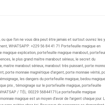
 ou que l’on ne vous dira peut être jamais et surtout ouvrez les 
vement, WHATSAPP: +229 56 84 41 71 Portefeuille magique en
lle magique explication, portefeuille magique marabout, portefeui
nces, le plus grand maître marabout sérieux, le secret du
que, maitre marabout sérieux, marabout très puissant, porte monn
nt, porte monnaie magnétique d’argent, porte monnaie vérité, p
témoignage, les dangers du portefeuille magique, bedou magique
que prix , témoignage sur le portefeuille magique, portefeuille
rs,WHATSAP / TÉL: 00229 56844171Le portefeuille magique
nnaie magique est un moyen d’avoir de l’argent chaque jour. 