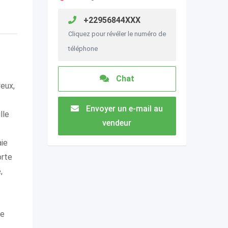
+22956844XXX
Cliquez pour révéler le numéro de
téléphone
Chat
yeux,
Envoyer un e-mail au
lle
vendeur
aie
orte
,
Le