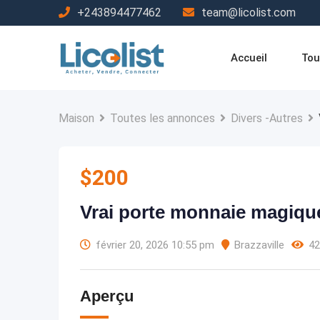
Passer
+243894477462
team@licolist.com
au
contenu
Accueil
Tou
Maison
Toutes les annonces
Divers -Autres
$
200
Vrai porte monnaie magique
février 20, 2026 10:55 pm
Brazzaville
42
Aperçu