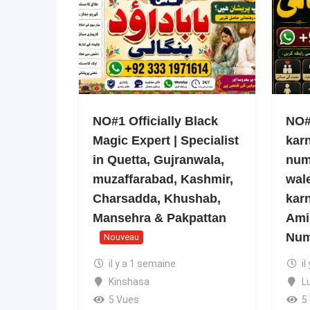
NO#1 Officially Black
NO#1
Magic Expert | Specialist
kar
in Quetta, Gujranwala,
num
muzaffarabad, Kashmir,
wale
Charsadda, Khushab,
kar
Mansehra & Pakpattan
Ami
Num
Nouveau
il y a 1 semaine
il
Kinshasa
L
5 Vues
5