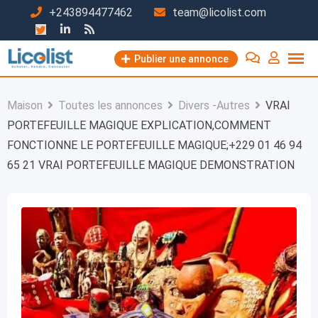
Passer
+243894477462
team@licolist.com
au
contenu
Publier une annonce
Maison
Toutes les annonces
Divers -Autres
VRAI
PORTEFEUILLE MAGIQUE EXPLICATION,COMMENT
FONCTIONNE LE PORTEFEUILLE MAGIQUE;+229 01 46 94
65 21 VRAI PORTEFEUILLE MAGIQUE DEMONSTRATION