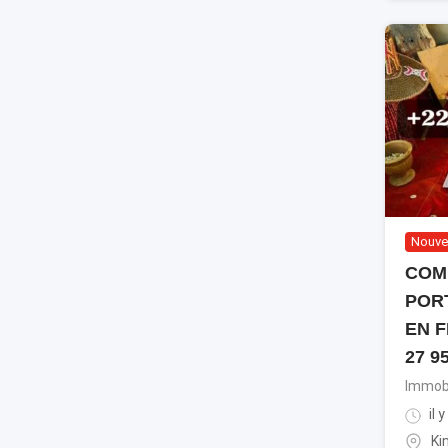
Nouve
COM
POR
EN F
27 9
Immobi
il 
Ki