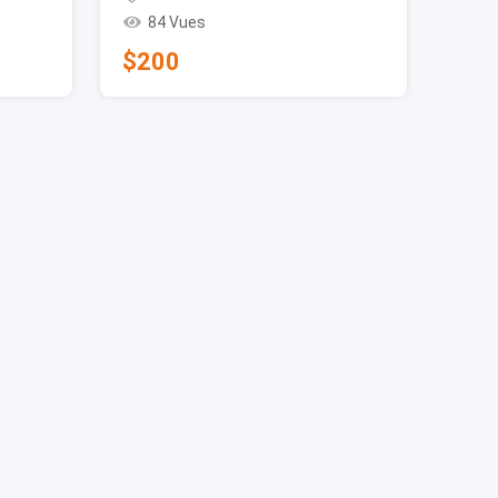
84 Vues
$
200