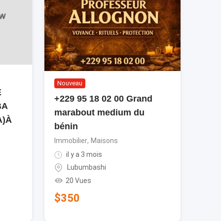
Nouveau
É
+229 95 18 02 00 Grand
BA
marabout medium du
A)À
bénin
Immobilier
,
Maisons
il y a 3 mois
Lubumbashi
20 Vues
$
350