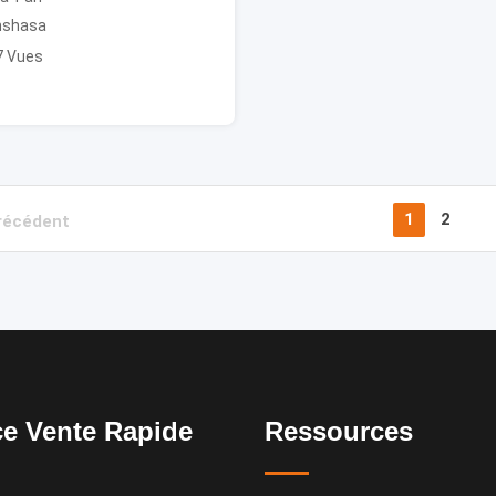
nshasa
7 Vues
1
2
récédent
e Vente Rapide
Ressources