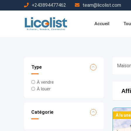
Passer
+243894477462
team@licolist.com
au
contenu
Accueil
Tou
Maisons
Type
À vendre
À louer
Aff
Catégorie
À la une