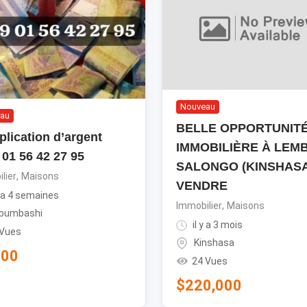
Nouveau
au
BELLE OPPORTUNIT
plication d’argent
IMMOBILIÈRE À LEM
 01 56 42 27 95
SALONGO (KINSHAS
lier
,
Maisons
VENDRE
y a 4 semaines
Immobilier
,
Maisons
bumbashi
il y a 3 mois
 Vues
Kinshasa
000
24 Vues
$
220,000