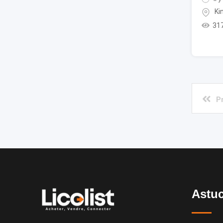
Ki
31
P
Astuc