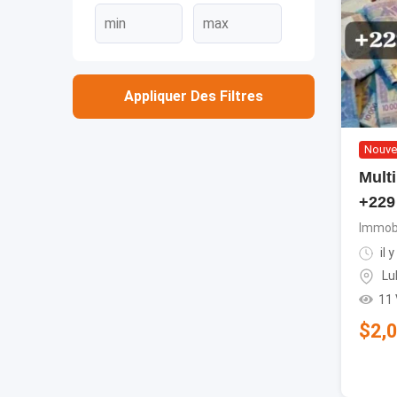
Appliquer Des Filtres
Nouve
Multi
+229
Immobi
il 
Lu
11
$
2,