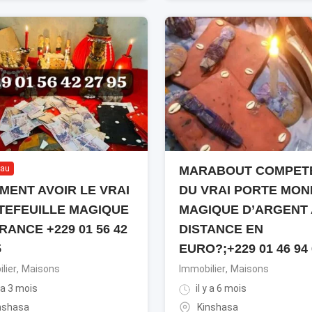
au
MARABOUT COMPET
MENT AVOIR LE VRAI
DU VRAI PORTE MON
TEFEUILLE MAGIQUE
MAGIQUE D’ARGENT 
RANCE +229 01 56 42
DISTANCE EN
5
EURO?;+229 01 46 94 
lier
,
Maisons
Immobilier
,
Maisons
y a 3 mois
il y a 6 mois
nshasa
Kinshasa