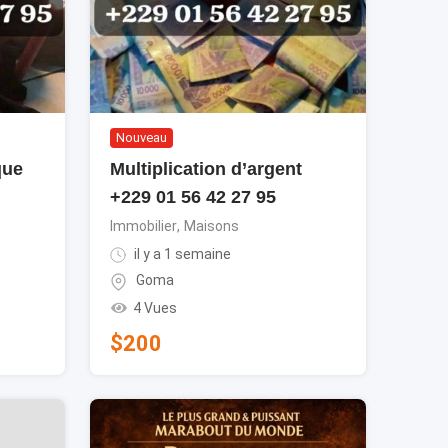
Nouveau
que
Multiplication d’argent
+229 01 56 42 27 95
Immobilier
,
Maisons
il y a 1 semaine
Goma
4 Vues
$
200