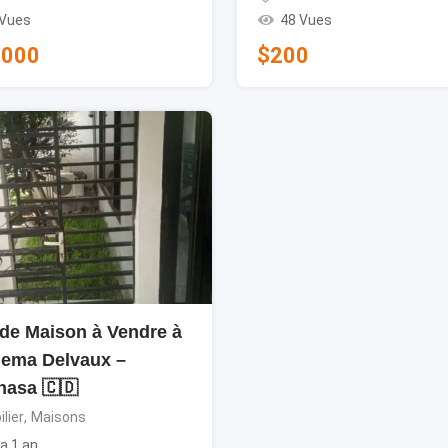
 Vues
48 Vues
,000
$
200
de Maison à Vendre à
iema Delvaux –
hasa 🇨🇩
lier
,
Maisons
 a 1 an