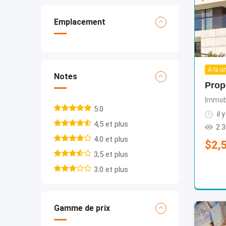
Emplacement
À la u
Notes
Prop
Immobi
5.0
il 
4,5 et plus
2 
4.0 et plus
$
2,
3,5 et plus
3.0 et plus
Gamme de prix