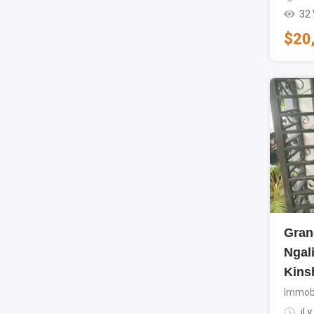
32
$
20
Gran
Ngal
Kins
Immobi
il y