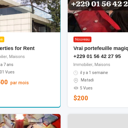
ne
Nouveau
erties for Rent
Vrai portefeuille magi
+229 01 56 42 27 95
lier
,
Maisons
y a 7 ans
Immobilier
,
Maisons
301 Vues
il y a 1 semaine
Matadi
500
par mois
5 Vues
$
200