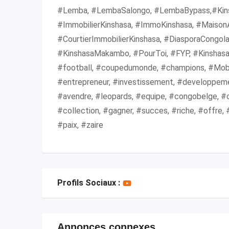
#Lemba, #LembaSalongo, #LembaBypass,#Kins
#ImmobilierKinshasa, #ImmoKinshasa, #Maison
#CourtierImmobilierKinshasa, #DiasporaCongola
#KinshasaMakambo, #PourToi, #FYP, #KinshasaV
#football, #coupedumonde, #champions, #Mobut
#entrepreneur, #investissement, #developpeme
#avendre, #leopards, #equipe, #congobelge, #co
#collection, #gagner, #succes, #riche, #offre,
#paix, #zaire
Profils Sociaux :
Annonces connexes