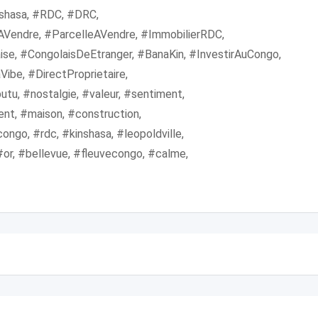
hasa, #RDC, #DRC,
AVendre, #ParcelleAVendre, #ImmobilierRDC,
ise, #CongolaisDeEtranger, #BanaKin, #InvestirAuCongo,
ibe, #DirectProprietaire,
u, #nostalgie, #valeur, #sentiment,
nt, #maison, #construction,
ngo, #rdc, #kinshasa, #leopoldville,
 #or, #bellevue, #fleuvecongo, #calme,