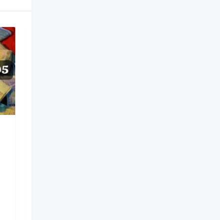
+229 95 18 02 00 Grand
marabout medium du
bénin
Nouveau
il y a 3 mois
Lubumbashi
20 Vues