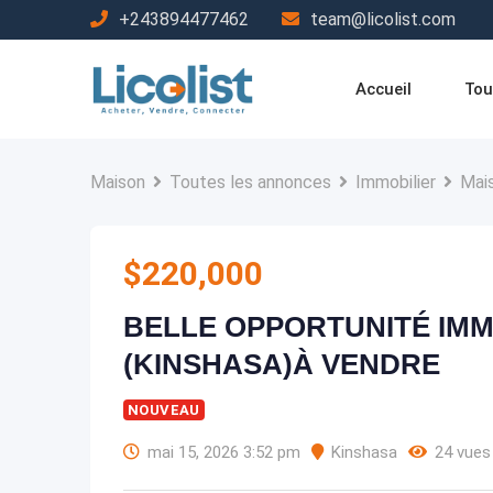
Passer
+243894477462
team@licolist.com
au
contenu
Accueil
Tou
Maison
Toutes les annonces
Immobilier
Mai
$
220,000
BELLE OPPORTUNITÉ IM
(KINSHASA)À VENDRE
NOUVEAU
mai 15, 2026 3:52 pm
Kinshasa
24 vues