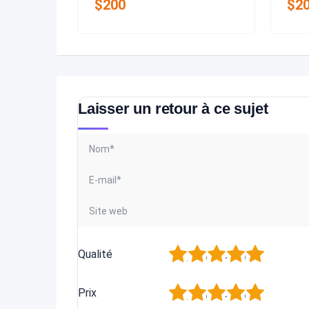
$
200
$
2
Laisser un retour à ce sujet
1
2
3
4
5
Qualité
1
2
3
4
5
Prix