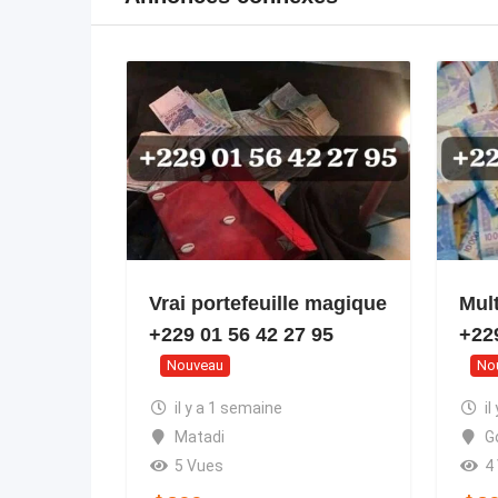
Vrai portefeuille magique
Mult
+229 01 56 42 27 95
+22
Nouveau
No
il y a 1 semaine
il
Matadi
G
5 Vues
4